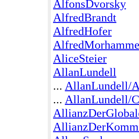
AlfonsDvorsky
AlfredBrandt
AlfredHofer
AlfredMorhamme
AliceSteier
AllanLundell
...
AllanLundell/A
...
AllanLundell/C
AllianzDerGlobal
AllianzDerKomm