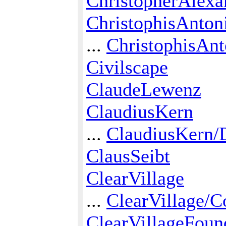
ChristopherAlexa
ChristophisAnton
...
ChristophisAnt
Civilscape
ClaudeLewenz
ClaudiusKern
...
ClaudiusKern/
ClausSeibt
ClearVillage
...
ClearVillage/C
ClearVillageFoun