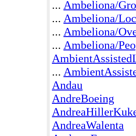
...
Ambeliona/Gro
...
Ambeliona/Loc
...
Ambeliona/Ove
...
Ambeliona/Peo
AmbientAssisted
...
AmbientAssist
Andau
AndreBoeing
AndreaHillerKuk
AndreaWalenta