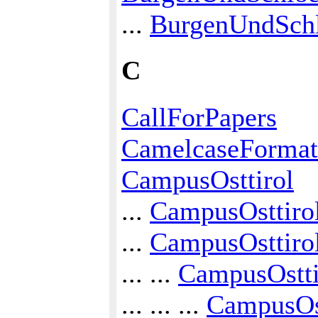
...
BurgenUndSchl
C
CallForPapers
CamelcaseFormat
CampusOsttirol
...
CampusOsttirol
...
CampusOsttiro
... ...
CampusOstti
... ... ...
CampusOst