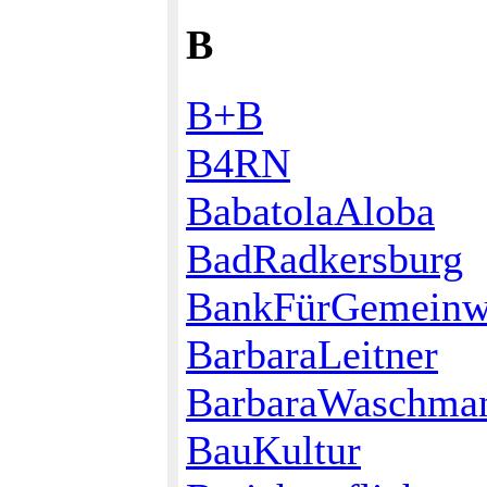
B
B+B
B4RN
BabatolaAloba
BadRadkersburg
BankFürGemeinw
BarbaraLeitner
BarbaraWaschma
BauKultur