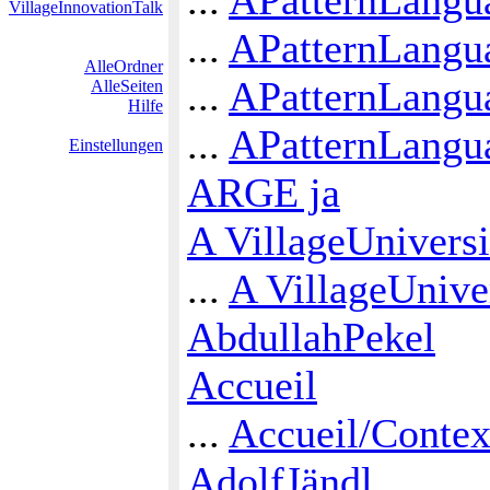
VillageInnovationTalk
...
APatternLangua
AlleOrdner
...
APatternLangu
AlleSeiten
Hilfe
...
APatternLangu
Einstellungen
ARGE ja
A VillageUnivers
...
A VillageUnive
AbdullahPekel
Accueil
...
Accueil/Contex
AdolfJändl