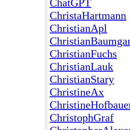
ChatGPT
ChristaHartmann
ChristianApl
ChristianBaumgar
ChristianFuchs
ChristianLauk
ChristianStary
ChristineAx
ChristineHofbaue
ChristophGraf