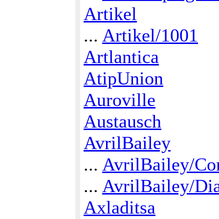
Artikel
...
Artikel/1001
Artlantica
AtipUnion
Auroville
Austausch
AvrilBailey
...
AvrilBailey/Co
...
AvrilBailey/Di
Axladitsa