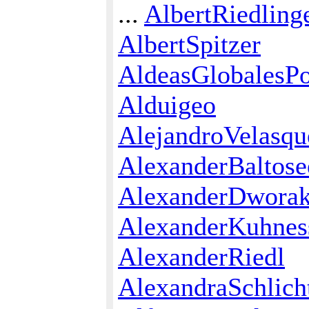
...
AlbertRiedlinge
AlbertSpitzer
AldeasGlobalesPo
Alduigeo
AlejandroVelasqu
AlexanderBaltose
AlexanderDwora
AlexanderKuhnes
AlexanderRiedl
AlexandraSchlich