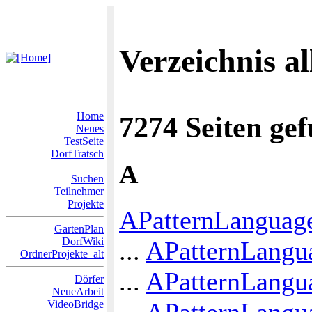
Verzeichnis al
Home
7274 Seiten ge
Neues
TestSeite
DorfTratsch
A
Suchen
Teilnehmer
Projekte
APatternLanguag
GartenPlan
DorfWiki
...
APatternLangu
OrdnerProjekte_alt
...
APatternLangu
Dörfer
NeueArbeit
...
APatternLangua
VideoBridge