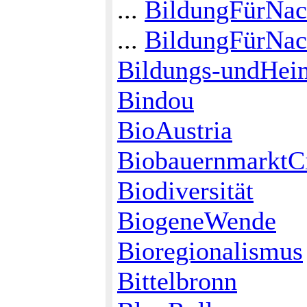
...
BildungFürNach
...
BildungFürNac
Bildungs-undHeim
Bindou
BioAustria
BiobauernmarktC
Biodiversität
BiogeneWende
Bioregionalismus
Bittelbronn