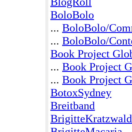
BlogRoll
BoloBolo
...
BoloBolo/Com
...
BoloBolo/Cont
Book Project Glob
...
Book Project G
...
Book Project Gl
BotoxSydney
Breitband
BrigitteKratzwald
BrigitteMacaria