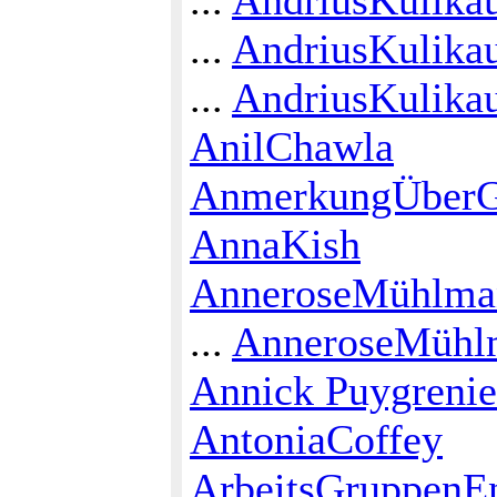
...
AndriusKulika
...
AndriusKulika
AnilChawla
AnmerkungÜberGe
AnnaKish
AnneroseMühlma
...
AnneroseMühl
Annick Puygrenie
AntoniaCoffey
ArbeitsGruppenE