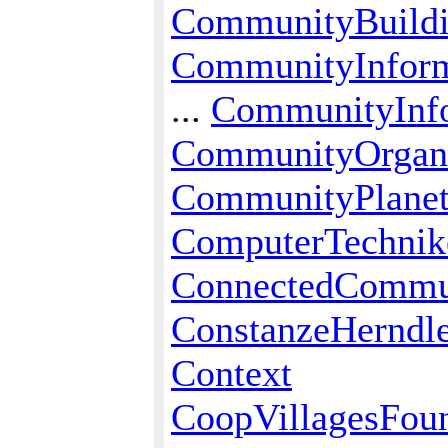
CommunityBuild
CommunityInform
...
CommunityInfo
CommunityOrgan
CommunityPlane
ComputerTechnik
ConnectedCommu
ConstanzeHerndle
Context
CoopVillagesFou