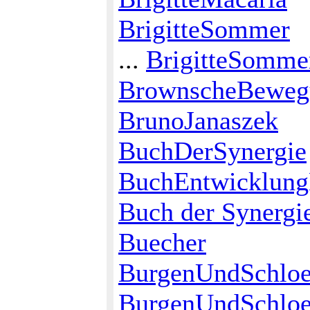
BrigitteSommer
...
BrigitteSomme
BrownscheBeweg
BrunoJanaszek
BuchDerSynergie
BuchEntwicklung
Buch der Synergi
Buecher
BurgenUndSchloe
BurgenUndSchloe