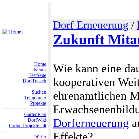
Dorf Erneuerung
/
Zukunft Mita
Home
Wie kann eine dau
Neues
TestSeite
kooperativen Wei
DorfTratsch
ehrenamtlichen Mi
Suchen
Teilnehmer
Projekte
Erwachsenenbildu
GartenPlan
Dorferneuerung
au
DorfWiki
OrdnerProjekte_alt
Effekte?
Dörfer