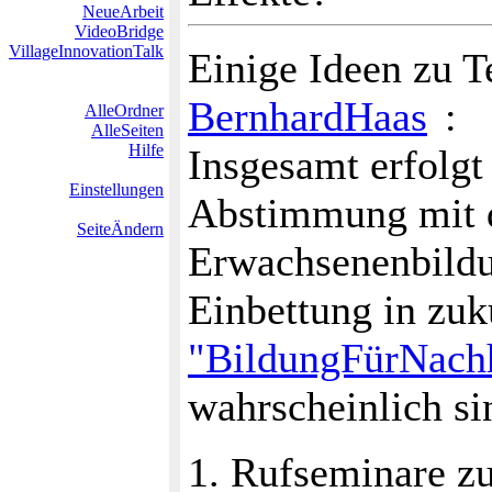
NeueArbeit
VideoBridge
VillageInnovationTalk
Einige Ideen zu T
BernhardHaas
:
AlleOrdner
AlleSeiten
Hilfe
Insgesamt erfolgt
Einstellungen
Abstimmung mit
SeiteÄndern
Erwachsenenbildu
Einbettung in zuk
"BildungFürNach
wahrscheinlich si
1. Rufseminare zu