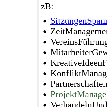
zB:
SitzungenSpan
ZeitManageme
VereinsFührun
MitarbeiterGe
KreativeIdeen
KonfliktMana
Partnerschafte
ProjektManag
VerhandelnUn