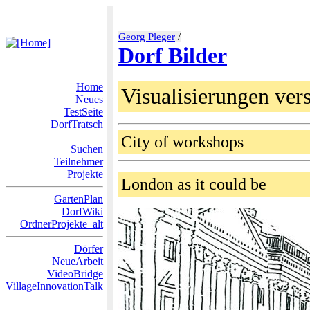
Georg Pleger
/
Dorf Bilder
Home
Visualisierungen vers
Neues
TestSeite
DorfTratsch
City of workshops
Suchen
Teilnehmer
Projekte
London as it could be
GartenPlan
DorfWiki
OrdnerProjekte_alt
Dörfer
NeueArbeit
VideoBridge
VillageInnovationTalk