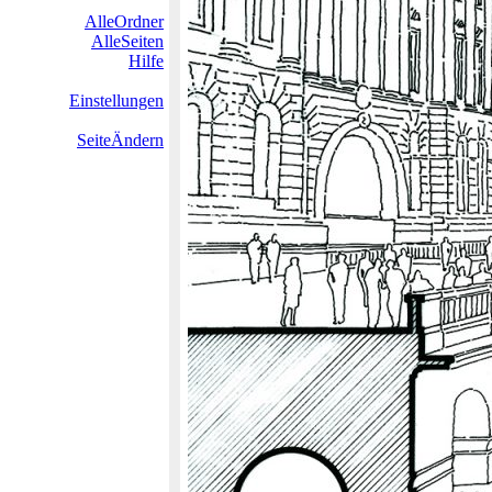
AlleOrdner
AlleSeiten
Hilfe
Einstellungen
SeiteÄndern