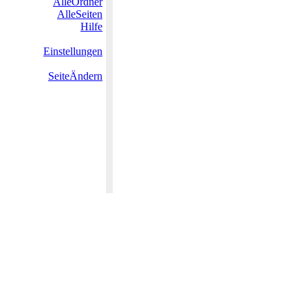
AlleOrdner
AlleSeiten
Hilfe
Einstellungen
SeiteÄndern