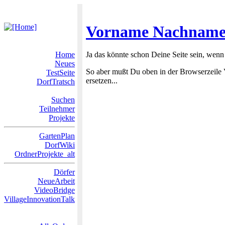
Vorname Nachnam
Home
Ja das könnte schon Deine Seite sein, wenn
Neues
So aber mußt Du oben in der Browserzei
TestSeite
ersetzen...
DorfTratsch
Suchen
Teilnehmer
Projekte
GartenPlan
DorfWiki
OrdnerProjekte_alt
Dörfer
NeueArbeit
VideoBridge
VillageInnovationTalk