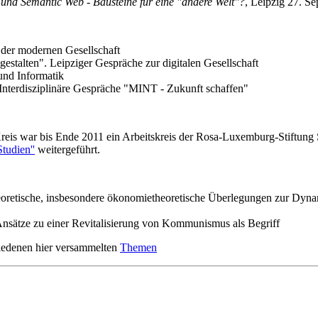
 und Semantic Web - Bausteine für eine "andere Welt"?
, Leipzig 27. S
 der modernen Gesellschaft
estalten". Leipziger Gespräche zur digitalen Gesellschaft
und Informatik
Interdisziplinäre Gespräche "MINT - Zukunft schaffen"
eis war bis Ende 2011 ein Arbeitskreis der Rosa-Luxemburg-Stiftung S
Studien''
weitergeführt.
eoretische, insbesondere ökonomietheoretische Überlegungen zur Dynam
Ansätze zu einer Revitalisierung von Kommunismus als Begriff
iedenen hier versammelten
Themen