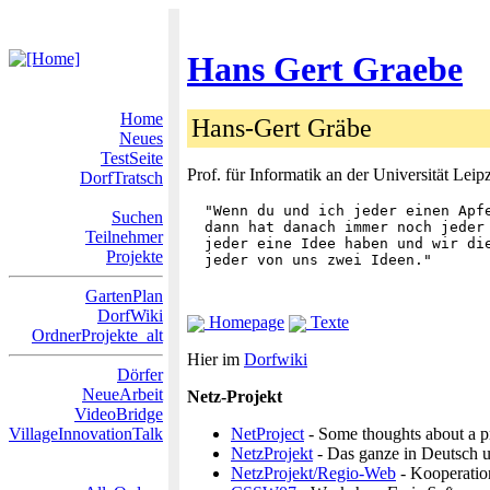
Hans Gert Graebe
Home
Hans-Gert Gräbe
Neues
TestSeite
Prof. für Informatik an der Universität Leip
DorfTratsch
  "Wenn du und ich jeder einen Apfe
Suchen
  dann hat danach immer noch jeder 
Teilnehmer
  jeder eine Idee haben und wir die
Projekte
GartenPlan
DorfWiki
Homepage
Texte
OrdnerProjekte_alt
Hier im
Dorfwiki
Dörfer
NeueArbeit
Netz-Projekt
VideoBridge
VillageInnovationTalk
NetProject
- Some thoughts about a pr
NetzProjekt
- Das ganze in Deutsch u
NetzProjekt/Regio-Web
- Kooperatio