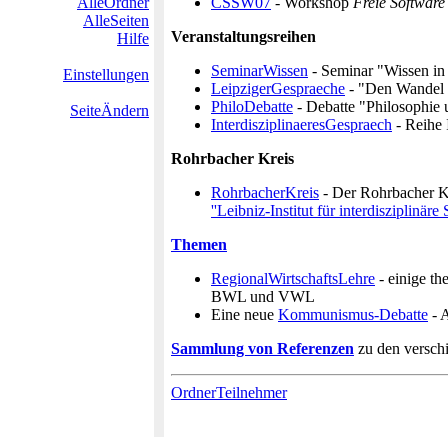
AlleOrdner
CSSW07
- Workshop
Freie Software
AlleSeiten
Veranstaltungsreihen
Hilfe
SeminarWissen
- Seminar "Wissen in
Einstellungen
LeipzigerGespraeche
- "Den Wandel g
PhiloDebatte
- Debatte "Philosophie 
SeiteÄndern
InterdisziplinaeresGespraech
- Reihe 
Rohrbacher Kreis
RohrbacherKreis
- Der Rohrbacher Kr
''Leibniz-Institut für interdisziplinäre 
Themen
RegionalWirtschaftsLehre
- einige th
BWL und VWL
Eine neue
Kommunismus-Debatte
- 
Sammlung von Referenzen
zu den versch
OrdnerTeilnehmer