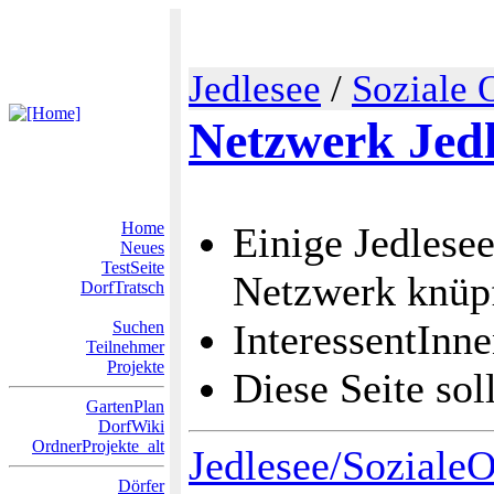
Jedlesee
/
Soziale 
Netzwerk Jedl
Home
Einige Jedlesee
Neues
TestSeite
Netzwerk knüp
DorfTratsch
InteressentInn
Suchen
Teilnehmer
Projekte
Diese Seite sol
GartenPlan
DorfWiki
OrdnerProjekte_alt
Jedlesee/Soziale
Dörfer