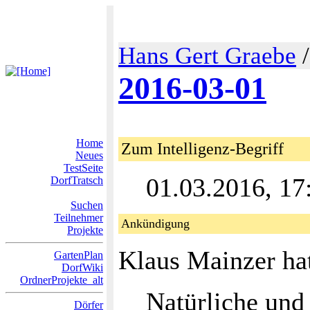
Hans Gert Graebe
2016-03-01
Home
Zum Intelligenz-Begriff
Neues
TestSeite
01.03.2016, 1
DorfTratsch
Suchen
Teilnehmer
Ankündigung
Projekte
Klaus Mainzer hat
GartenPlan
DorfWiki
OrdnerProjekte_alt
Natürliche und 
Dörfer