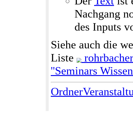
Der
Text
ist 
Nachgang no
des Inputs v
Siehe auch die we
Liste
rohrbacher
''Seminars Wissen
OrdnerVeranstalt