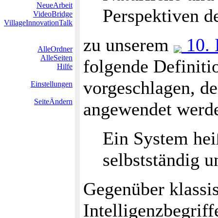
NeueArbeit
Perspektiven d
VideoBridge
VillageInnovationTalk
zu unserem
10. 
AlleOrdner
AlleSeiten
folgende Definiti
Hilfe
vorgeschlagen, de
Einstellungen
SeiteÄndern
angewendet werd
Ein System heiß
selbstständig u
Gegenüber klassi
Intelligenzbegrif