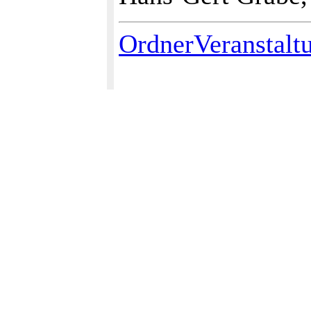
OrdnerVeranstalt