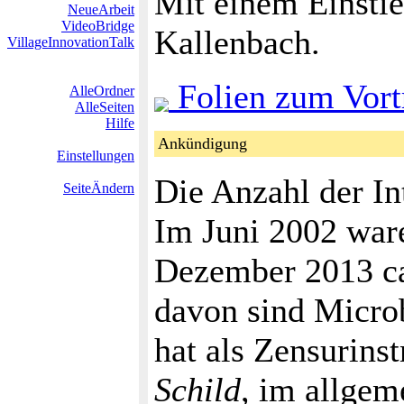
Mit einem Einstie
NeueArbeit
VideoBridge
Kallenbach.
VillageInnovationTalk
Folien zum Vort
AlleOrdner
AlleSeiten
Hilfe
Ankündigung
Einstellungen
Die Anzahl der In
SeiteÄndern
Im Juni 2002 war
Dezember 2013 ca
davon sind Micro
hat als Zensurins
Schild
, im allgem