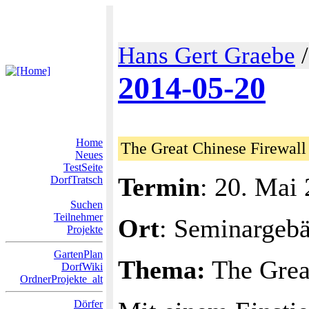
Hans Gert Graebe
2014-05-20
Home
The Great Chinese Firewall
Neues
TestSeite
Termin
: 20. Mai
DorfTratsch
Suchen
Teilnehmer
Ort
: Seminargeb
Projekte
GartenPlan
Thema:
The Grea
DorfWiki
OrdnerProjekte_alt
Dörfer