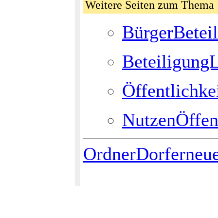
Weitere Seiten zum Them
BürgerBetei
Beteiligung
Öffentlichke
NutzenÖffent
OrdnerDorferneu