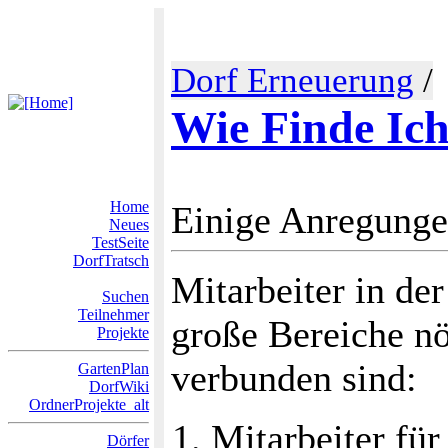
Dorf Erneuerung
/
Wie Finde Ich
Home
Einige Anregunge
Neues
TestSeite
DorfTratsch
Mitarbeiter in de
Suchen
Teilnehmer
große Bereiche nö
Projekte
verbunden sind:
GartenPlan
DorfWiki
OrdnerProjekte_alt
Mitarbeiter fü
Dörfer