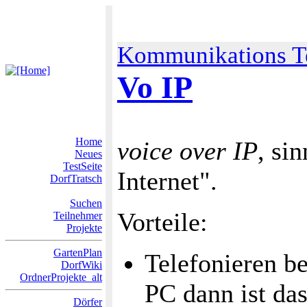
Kommunikations T
Vo IP
Home
voice over IP
, si
Neues
TestSeite
Internet".
DorfTratsch
Suchen
Vorteile:
Teilnehmer
Projekte
GartenPlan
Telefonieren b
DorfWiki
OrdnerProjekte_alt
PC dann ist das
Dörfer