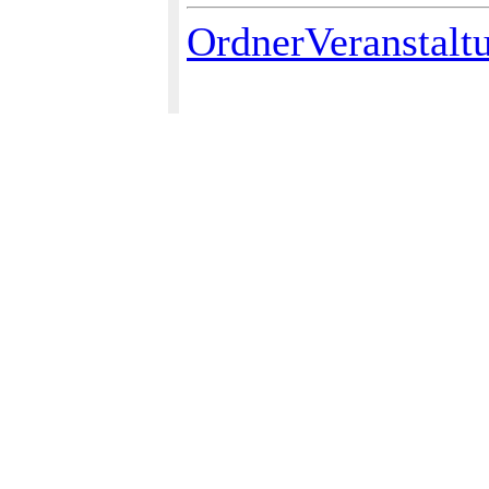
OrdnerVeranstalt