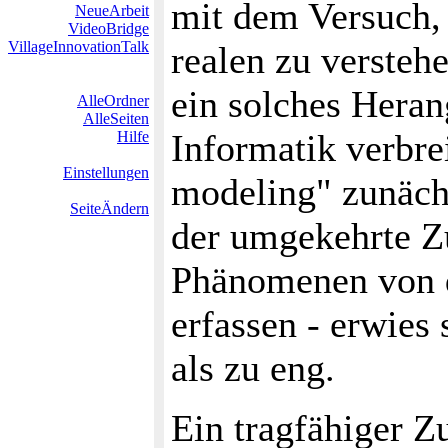
mit dem Versuch, 
NeueArbeit
VideoBridge
VillageInnovationTalk
realen zu versteh
ein solches Heran
AlleOrdner
AlleSeiten
Informatik verbre
Hilfe
Einstellungen
modeling" zunächs
SeiteÄndern
der umgekehrte Z
Phänomenen von d
erfassen - erwies
als zu eng.
Ein tragfähiger Z