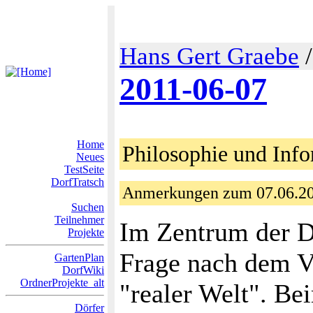
Hans Gert Graebe
2011-06-07
Home
Philosophie und Info
Neues
TestSeite
DorfTratsch
Anmerkungen zum 07.06.2
Suchen
Teilnehmer
Im Zentrum der D
Projekte
Frage nach dem Ve
GartenPlan
DorfWiki
OrdnerProjekte_alt
"realer Welt". Be
Dörfer