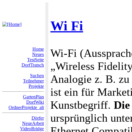
Wi Fi
Home
Wi-Fi (Aussprache:
Neues
TestSeite
„Wireless Fideli
DorfTratsch
Analogie z. B. z
Suchen
Teilnehmer
Projekte
ist ein für Marke
GartenPlan
Kunstbegriff.
Die
DorfWiki
OrdnerProjekte_alt
ursprünglich un
Dörfer
NeueArbeit
Ethernet Compatib
VideoBridge