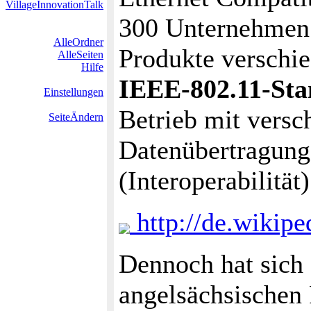
VillageInnovationTalk
300 Unternehmen 
AlleOrdner
Produkte verschie
AlleSeiten
Hilfe
IEEE-802.11-Sta
Einstellungen
Betrieb mit versc
SeiteÄndern
Datenübertragungs
(Interoperabilität)
http://de.wikipe
Dennoch hat sich 
angelsächsischen