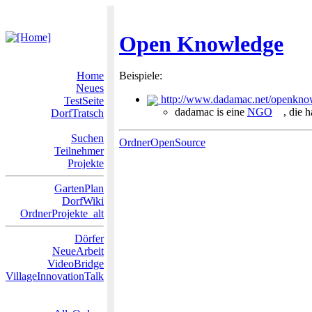
Open Knowledge
Home
Beispiele:
Neues
http://www.dadamac.net/openkno
TestSeite
dadamac is eine
NGO
, die 
DorfTratsch
Suchen
OrdnerOpenSource
Teilnehmer
Projekte
GartenPlan
DorfWiki
OrdnerProjekte_alt
Dörfer
NeueArbeit
VideoBridge
VillageInnovationTalk