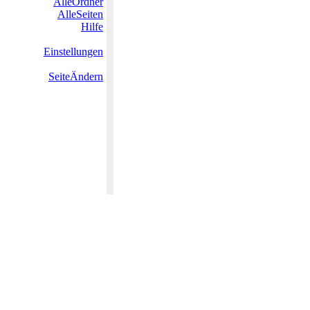
AlleOrdner
AlleSeiten
Hilfe
Einstellungen
SeiteÄndern