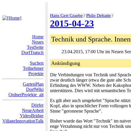
Hans Gert Graebe
/
Philo Debatte
/
2015-04-23
Home
Technik und Sprache. Innens
Neues
TestSeite
23.04.2015, 17:00 Uhr im Neuen Senat
DorfTratsch
Ankündigung
Suchen
Teilnehmer
Projekte
Die Verbindungen von Technik und Sprache si
zwar deutlich länger (etwa die gute alte S
GartenPlan
Erfindung des WWW. Neben der Kakophonie i
DorfWiki
unterstützen. Dies wird mit semantischen T
OrdnerProjekte_alt
Es gilt aber auch umgekehrt "Sprache stütz
Dörfer
Kopf, also in sprachlicher Form vollzogen hat
NeueArbeit
Sinne "geronnene Sprache".
VideoBridge
VillageInnovationTalk
Bisher wurde das Wort "Technik" im naive
enge Verzahnung nicht nur von Technik un