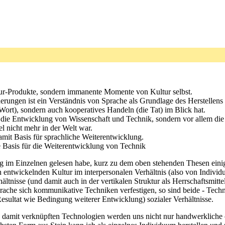
ur-Produkte, sondern immanente Momente von Kultur selbst.
erungen ist ein Verständnis von Sprache als Grundlage des Herstellens 
Wort), sondern auch kooperatives Handeln (die Tat) im Blick hat.
r die Entwicklung von Wissenschaft und Technik, sondern vor allem d
 nicht mehr in der Welt war.
mit Basis für sprachliche Weiterentwicklung.
e Basis für die Weiterentwicklung von Technik
g im Einzelnen gelesen habe, kurz zu dem oben stehenden Thesen einige
twickelnden Kultur im interpersonalen Verhältnis (also von Individuen,
ltnisse (und damit auch in der vertikalen Struktur als Herrschaftsmittel
rache sich kommunikative Techniken verfestigen, so sind beide - Techn
ultat wie Bedingung weiterer Entwicklung) sozialer Verhältnisse.
damit verknüpften Technologien werden uns nicht nur handwerkliche od