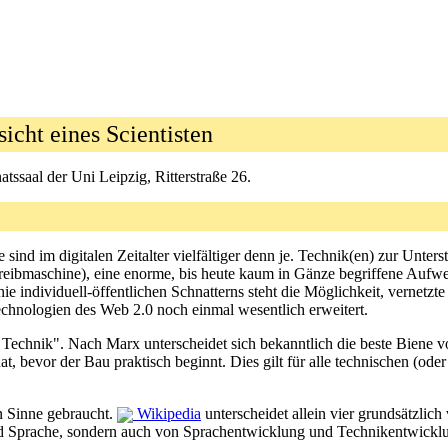
icht eines Scientisten
ssaal der Uni Leipzig, Ritterstraße 26.
nd im digitalen Zeitalter vielfältiger denn je. Technik(en) zur Unter
chreibmaschine), eine enorme, bis heute kaum in Gänze begriffene Aufw
ndividuell-öffentlichen Schnatterns steht die Möglichkeit, vernetzt
echnologien des Web 2.0 noch einmal wesentlich erweitert.
t Technik". Nach Marx unterscheidet sich bekanntlich die beste Biene v
, bevor der Bau praktisch beginnt. Dies gilt für alle technischen (oder 
n Sinne gebraucht.
Wikipedia
unterscheidet allein vier grundsätzlic
d Sprache, sondern auch von Sprachentwicklung und Technikentwicklu