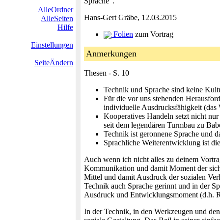
Sprache".
AlleOrdner
Hans-Gert Gräbe, 12.03.2015
AlleSeiten
Hilfe
Folien
zum Vortrag
Einstellungen
Anmerkungen
SeiteÄndern
Thesen - S. 10
Technik und Sprache sind keine Kult
Für die vor uns stehenden Herausford
individuelle Ausdrucksfähigkeit (das 
Kooperatives Handeln setzt nicht nu
seit dem legendären Turmbau zu Babel
Technik ist geronnene Sprache und da
Sprachliche Weiterentwicklung ist di
Auch wenn ich nicht alles zu deinem Vortra
Kommunikation und damit Moment der sich en
Mittel und damit Ausdruck der sozialen Verhä
Technik auch Sprache gerinnt und in der Sp
Ausdruck und Entwicklungsmoment (d.h. Res
In der Technik, in den Werkzeugen und den 