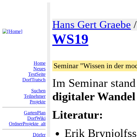
Hans Gert Graebe
WS19
Home
Seminar "Wissen in der mod
Neues
TestSeite
Im Seminar stan
DorfTratsch
Suchen
digitaler Wandel
Teilnehmer
Projekte
Literatur:
GartenPlan
DorfWiki
OrdnerProjekte_alt
Erik Brynjolf
Dörfer