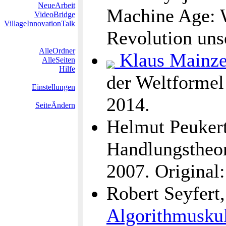
NeueArbeit
Machine Age: W
VideoBridge
VillageInnovationTalk
Revolution uns
AlleOrdner
Klaus Mainze
AlleSeiten
Hilfe
der Weltformel
Einstellungen
2014.
SeiteÄndern
Helmut Peukert
Handlungstheor
2007. Original
Robert Seyfert
Algorithmusku