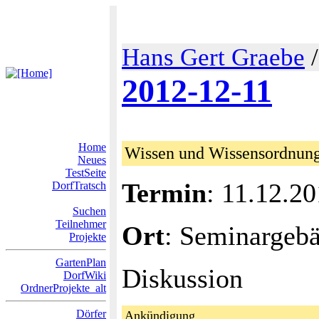
Hans Gert Graebe
2012-12-11
Home
Wissen und Wissensordnun
Neues
TestSeite
Termin
: 11.12.2
DorfTratsch
Suchen
Teilnehmer
Ort
: Seminargeb
Projekte
GartenPlan
Diskussion
DorfWiki
OrdnerProjekte_alt
Dörfer
Ankündigung