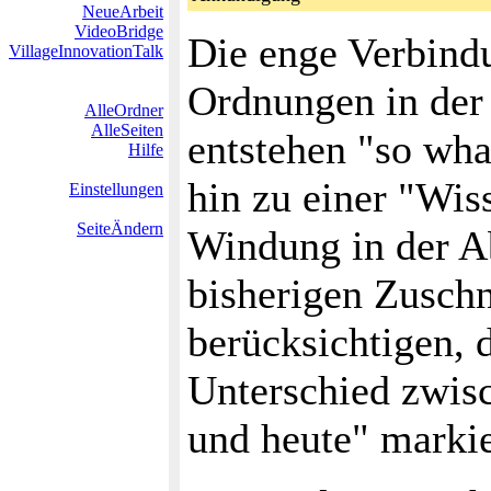
NeueArbeit
VideoBridge
Die enge Verbind
VillageInnovationTalk
Ordnungen in der 
AlleOrdner
AlleSeiten
entstehen "so wha
Hilfe
hin zu einer "Wis
Einstellungen
SeiteÄndern
Windung in der A
bisherigen Zusch
berücksichtigen, 
Unterschied zwis
und heute" marki