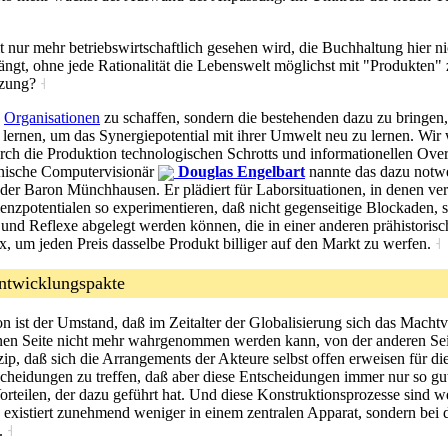
 nur mehr betriebswirtschaftlich gesehen wird, die Buchhaltung hier nic
gt, ohne jede Rationalität die Lebenswelt möglichst mit "Produkten"
tzung?
˧
e
Organisationen
zu schaffen, sondern die bestehenden dazu zu bringen, 
 lernen, um das Synergiepotential mit ihrer Umwelt neu zu lernen. Wir
 die Produktion technologischen Schrotts und informationellen Overki
rnische Computervisionär
Douglas Engelbart
nannte das dazu notw
r Baron Münchhausen. Er plädiert für Laborsituationen, in denen versc
ienzpotentialen so experimentieren, daß nicht gegenseitige Blockaden,
 Reflexe abgelegt werden können, die in einer anderen prähistorischen 
, um jeden Preis dasselbe Produkt billiger auf den Markt zu werfen.
˧
Entwicklungspakte
ion ist der Umstand, daß im Zeitalter der Globalisierung sich das Mach
inen Seite nicht mehr wahrgenommen werden kann, von der anderen Se
p, daß sich die Arrangements der Akteure selbst offen erweisen für di
cheidungen zu treffen, daß aber diese Entscheidungen immer nur so gut
teilen, der dazu geführt hat. Und diese Konstruktionsprozesse sind wes
xistiert zunehmend weniger in einem zentralen Apparat, sondern bei d
.
˧