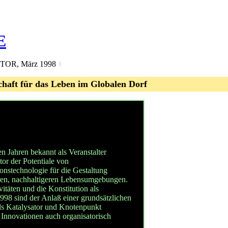
E
ONITOR, März 1998
˧
chaft für das Leben im Globalen Dorf
 Jahren bekannt als Veranstalter

or der Potentiale von 

stechnologie für die Gestaltung

en, nachhaltigeren Lebensumgebungen. 

itäten und die Konstitution als 

98 sind der Anlaß einer grundsätzlichen 

als Katalysator und Knotenpunkt

Innovationen auch organisatorisch 
