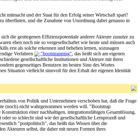
ht mitmacht und der Staat für den Erfolg seiner Wirtschaft spart?
 zu überfluten, und die Zunahme von Unordnung dabei genauso in
sich die gestiegenen Effizienzpotentiale anderer Akteure zunutze zu
 waren eben noch nie so vergesellschaftet wie heute und müssen auch
lls erst als solche erkennen und beheben lernen, sozusagen
endige Verfahren
"bootstrapping"
, das heißt sich am eigenen
hiedene gesellschaftliche Institutionen und Akteure mit ihren
 sondern gegenseitiges Benutzen im besten Sinn des Wortes
Situation vielleicht sinnvoll für den Erhalt der eigenen Identität
tverhältnis von Politik und Unternehmen verschoben hat, daß die Frage
ite (noch) nicht wahrgenommen werden will. "Bootstrap
e Konstruktion einer nachhaltigen, integrationsfähigen Gesamtlösung,
 oder so schlecht sind wie der gesellschaftliche Lernprozeß und
entlich "postpolitisch", das heißt das Wissen über die
en Akteuren selbst, die daher mit neuen Formen ihres