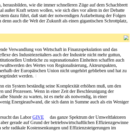
n, herausbilden, wie die immer schnelleren Züge auf dem Schachbrett
al außer Kraft setzen wollen, wie sich dies vor allem in der Debatte
stem dazu führt, daß statt der notwendigen Aufarbeitung der Folgen
 denn auch die Welt der Zukunft als einen gigantischen Schrottplatz,
mende Verwandlung von Wirtschaft in Finanzspekulation und das
e des Industriezeitalters auch der Industrie nicht mehr guttun,
stitutionellen Umbrüche zu supranationalen Einheiten schaffen auch
 Bewußtwerden des Wertes von Regionalisierung, Akteurspakten,
erhalb der Europäischen Union nicht ungehört geblieben und hat zu
n begründet werden.
˧
enn ein System beständig seine Komplexität erhöhen muß, um den
 und Prozessen. Wenn in einer Zeit der Beschleunigung der
halbe Stunde zu warten, ist es mehr als notwendig, in einer
d wenig Energieaufwand, die sich dann in Summe auch als ein Weniger
ersucht das Labor
GIVE
das ganze Spektrum der Umweltfaktoren
 aber gerade auf Grund der betriebswirtschaftlichen Effizienzgewinne
ch sehr radikale Kostensenkungen und Effizienzsteigerungen im