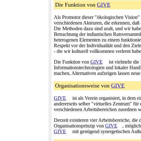
Die Funktion von
GIVE
Als Promotor dieser "ökologischen Vision"
verschiedenen Akteuren, die erkennen, daß 
Die Methoden dazu sind uralt, und wir haben
Betrachtung der indianischen Ratsversamm
heterogenen Elementen zu einem funktionier
Respekt vor der Individualität und den Ziel
- die wir kulturell vollkommen verlernt hab
Die Funktion von
GIVE
ist vielmehr die
Informationstechnologien und lokaler Handlu
machen, Alternativen aufzeigen lassen neu
Organisationsweise von
GIVE
GIVE
ist als Verein organisiert, in dem 
andererseits selber "virtuelles Zentrum" für
verschiedenen Arbeitsbereichen zuordnen w
Derzeit existieren vier Arbeitsbereiche, di
Organisationsprinzip von
GIVE
, möglich
GIVE
mit genügend synergetischen Auße