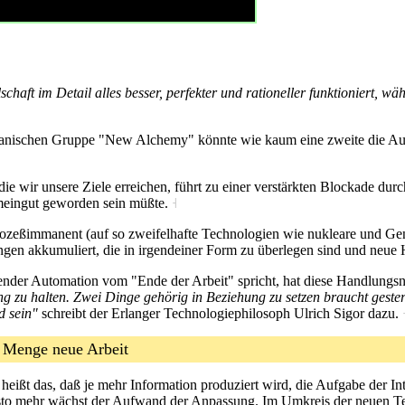
schaft im Detail alles besser, perfekter und rationeller funktioniert,
ikanischen Gruppe "New Alchemy" könnte wie kaum eine zweite die Aus
die wir unsere Ziele erreichen, führt zu einer verstärkten Blockade dur
emeingut geworden sein müßte.
˧
ozeßimmanent (auf so zweifelhafte Technologien wie nukleare und Gente
gen akkumuliert, die in irgendeiner Form zu überlegen sind und neue
eitender Automation vom "Ende der Arbeit" spricht, hat diese Handlungs
ng zu halten. Zwei Dinge gehörig in Beziehung zu setzen braucht ges
d sein"
schreibt der Erlanger Technologiephilosoph Ulrich Sigor dazu.
e Menge neue Arbeit
 heißt das, daß je mehr Information produziert wird, die Aufgabe der 
to mehr wächst der Aufwand der Anpassung. Im Umkreis der neuen Tech