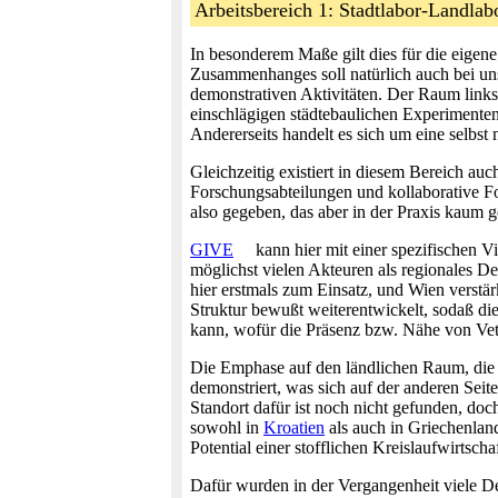
Arbeitsbereich 1: Stadtlabor-Landlab
In besonderem Maße gilt dies für die eige
Zusammenhanges soll natürlich auch bei uns 
demonstrativen Aktivitäten. Der Raum links 
einschlägigen städtebaulichen Experimenten
Andererseits handelt es sich um eine selbs
Gleichzeitig existiert in diesem Bereich auc
Forschungsabteilungen und kollaborative For
also gegeben, das aber in der Praxis kaum ge
GIVE
kann hier mit einer spezifischen V
möglichst vielen Akteuren als regionales D
hier erstmals zum Einsatz, und Wien verstär
Struktur bewußt weiterentwickelt, sodaß d
kann, wofür die Präsenz bzw. Nähe von Ve
Die Emphase auf den ländlichen Raum, die 
demonstriert, was sich auf der anderen Sei
Standort dafür ist noch nicht gefunden, doc
sowohl in
Kroatien
als auch in Griechenlan
Potential einer stofflichen Kreislaufwirtsch
Dafür wurden in der Vergangenheit viele 