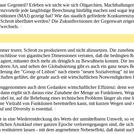
enaue Gegenteil? Erleben wir nicht wie sich Oligarchien, Machtballunge
enzvorteile jede langfristige Berechnung hinfällig machen und sogar leg
titionen (MAI) gezeigt hat? Wie das staatlich geförderte Konkurrenzsy
 Schrott überflutet werden? Die Zukunftsvisionen der Gegenwart zeigen
ffwechsels.
˧
immer teurer, Schrott zu produzieren und nicht abzusetzen. Die zuneh
üsse von gigantischen Dimensionen verraten, daß die bedingten Reflex
 agiert, mitunter doch mehr als dringlich zu Bewußtsein kommt. Die in
nderen Art, und neben der Globalisierung gibt es auch ein ganz neues
rung der "Group of Lisbon" nach einem "neuen Sozialvertrag" ist inn
schaften geführt, die gerade auch mit wirtschaftlichen Notwendigkeite
strenggenommen auch dem Gedanken wirtschaftlicher Effizienz: denn w
dann ergibt sich daraus eine Zunahme der Menge an Funktionen, Wegen
rabel ist, auf die Behebung eines technischen Problems länger als eine 
eine Vielzahl von Funktionen bereitstellen kann, mit kurzen Wegen un
l und Diversity is essential.
˧
se in eine Wiederentdeckung des Werts der unmittelbaren Umwelt, so v
ftlichen Amoklauf einer ganzen Epoche verlorengegangen sind, die sich
m restituieren lassen - mit dem angenehmen Nebeneffekt, daß damit au