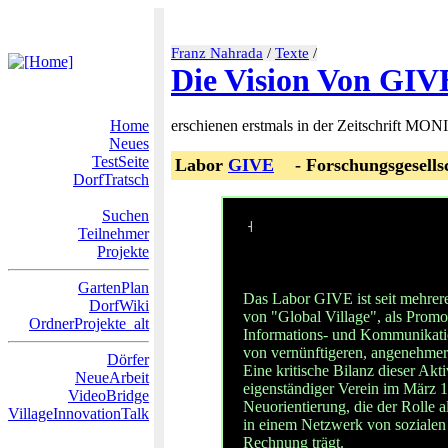
Franz Nahrada
/
Texte
/
Die Vision Von GIV
Home
erschienen erstmals in der Zeitschrift M
Neues
TestSeite
Labor
GIVE
- Forschungsgesells
DorfTratsch
Suchen
˧
Teilnehmer
Projekte
GartenPlan
Das Labor GIVE ist seit mehreren
DorfWiki
von "Global Village", als Promot
OrdnerProjekte_alt
Informations- und Kommunikation
von vernünftigeren, angenehmer
Dörfer
Eine kritische Bilanz dieser Aktiv
NeueArbeit
eigenständiger Verein im März 19
VideoBridge
Neuorientierung, die der Rolle 
VillageInnovationTalk
in einem Netzwerk von sozialen 
Rechnung trägt.