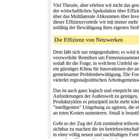
Viel Theorie, aber erleben wir nicht das g
der wirtschaftlichen Spekulation über Effizi
über das Multilaterale Abkommen über Inves
dieser Effizienzvorteile wir mit immer mehr
unfähig der Bewältigung ihres eigenen Sto
Die Effizienz von Netzwerken
Dem läßt sich nur entgegenhalten; es wird 
verzweifelte Bemühen um Firmenzusammenschl
sodaß ihr die Frage, in welchem Umfeld sie
ein günstiges Klima für Innovationen der a
gemeinsamer Problembewältigung. Die Forde
vielerlei regionalpolitischen Arbeitsgemein
Das ist auch ganz logisch und entspricht 
Anforderungen der Außenwelt zu genügen, 
Produktzyklen es prinzipiell nicht mehr tole
"intelligenten" Umgebung zu agieren, die 
an toten Kosten summieren. Small is beautifu
Geht so der Zug der Zeit zumindest teilwei
sichtbar zu machen die im betriebswirtscha
in einer völlig neuen und nachhaltigen For