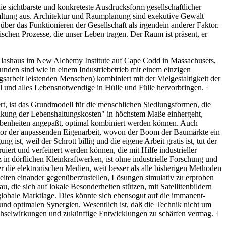
e sichtbarste und konkreteste Ausdrucksform gesellschaftlicher
staltung aus. Architektur und Raumplanung sind exekutive Gewalt
ber das Funktionieren der Gesellschaft als irgendein anderer Faktor.
schen Prozesse, die unser Leben tragen. Der Raum ist präsent, er
m Glashaus im New Alchemy Institute auf Cape Codd in Massachusets,
nden sind wie in einem Industriebetrieb mit einem einzigen
sarbeit leistenden Menschen) kombiniert mit der Vielgestaltigkeit der
al und alles Lebensnotwendige in Hülle und Fülle hervorbringen.
˧
rt, ist das Grundmodell für die menschlichen Siedlungsformen, die
Senkung der Lebenshaltungskosten" in höchstem Maße einhergeht,
ebenheiten angepaßt, optimal kombiniert werden können. Auch
ktor der anpassenden Eigenarbeit, wovon der Boom der Baumärkte ein
ist, weil der Schrott billig und die eigene Arbeit gratis ist, tut der
iert und verfeinert werden können, die mit Hilfe industrieller
n dörflichen Kleinkraftwerken, ist ohne industrielle Forschung und
 die elektronischen Medien, weit besser als alle bisherigen Methoden
eiten einander gegenüberzustellen, Lösungen simulativ zu erproben
, die sich auf lokale Besonderheiten stützen, mit Satellitenbildern
lobale Marktlage. Dies könnte sich ebensogut auf die immanent-
und optimalen Synergien. Wesentlich ist, daß die Technik nicht um
Wechselwirkungen und zukünftige Entwicklungen zu schärfen vermag.
˧