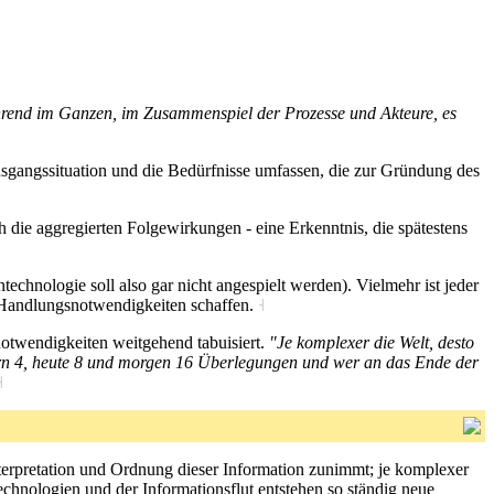
 während im Ganzen, im Zusammenspiel der Prozesse und Akteure, es
gangssituation und die Bedürfnisse umfassen, die zur Gründung des
ch die aggregierten Folgewirkungen - eine Erkenntnis, die spätestens
chnologie soll also gar nicht angespielt werden). Vielmehr ist jeder
 Handlungsnotwendigkeiten schaffen.
˧
notwendigkeiten weitgehend tabuisiert.
"Je komplexer die Welt, desto
tern 4, heute 8 und morgen 16 Überlegungen und wer an das Ende der
˧
Interpretation und Ordnung dieser Information zunimmt; je komplexer
nologien und der Informationsflut entstehen so ständig neue