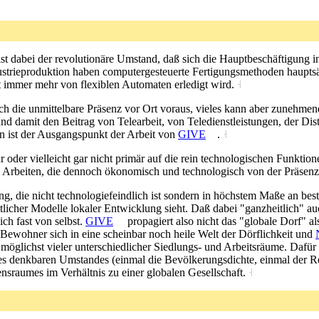
st dabei der revolutionäre Umstand, daß sich die Hauptbeschäftigung 
ndustrieproduktion haben computergesteuerte Fertigungsmethoden haupt
it immer mehr von flexiblen Automaten erledigt wird.
˧
och die unmittelbare Präsenz vor Ort voraus, vieles kann aber zunehme
und damit den Beitrag von Telearbeit, von Teledienstleistungen, der Dis
en ist der Ausgangspunkt der Arbeit von
GIVE
.
˧
ur oder vielleicht gar nicht primär auf die rein technologischen Funktio
e" Arbeiten, die dennoch ökonomisch und technologisch von der Präsen
ng, die nicht technologiefeindlich ist sondern in höchstem Maße an be
heitlicher Modelle lokaler Entwicklung sieht. Daß dabei "ganzheitlich"
ch fast von selbst.
GIVE
propagiert also nicht das "globale Dorf" a
ewohner sich in eine scheinbar noch heile Welt der Dörflichkeit und
möglichst vieler unterschiedlicher Siedlungs- und Arbeitsräume. Dafür
es denkbaren Umstandes (einmal die Bevölkerungsdichte, einmal der Re
ensraumes im Verhältnis zu einer globalen Gesellschaft.
˧