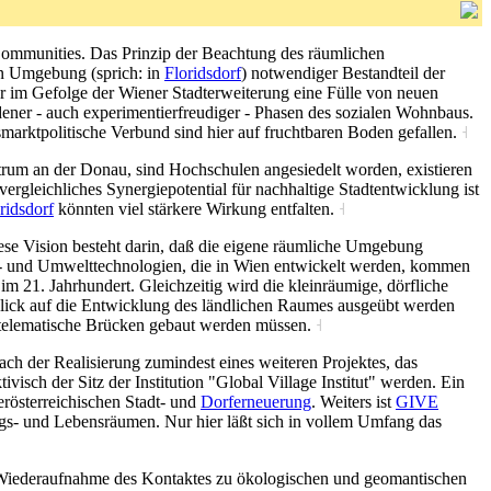
-Communities. Das Prinzip der Beachtung des räumlichen
ren Umgebung (sprich: in
Floridsdorf
) notwendiger Bestandteil der
ier im Gefolge der Wiener Stadterweiterung eine Fülle von neuen
edener - auch experimentierfreudiger - Phasen des sozialen Wohnbaus.
marktpolitische Verbund sind hier auf fruchtbaren Boden gefallen.
˧
trum an der Donau, sind Hochschulen angesiedelt worden, existieren
ergleichliches Synergiepotential für nachhaltige Stadtentwicklung ist
ridsdorf
könnten viel stärkere Wirkung entfalten.
˧
iese Vision besteht darin, daß die eigene räumliche Umgebung
adt- und Umwelttechnologien, die in Wien entwickelt werden, kommen
im 21. Jahrhundert. Gleichzeitig wird die kleinräumige, dörfliche
blick auf die Entwicklung des ländlichen Raumes ausgeübt werden
telematische Brücken gebaut werden müssen.
˧
h der Realisierung zumindest eines weiteren Projektes, das
ivisch der Sitz der Institution "Global Village Institut" werden. Ein
erösterreichischen Stadt- und
Dorferneuerung
. Weiters ist
GIVE
ngs- und Lebensräumen. Nur hier läßt sich in vollem Umfang das
 Wiederaufnahme des Kontaktes zu ökologischen und geomantischen