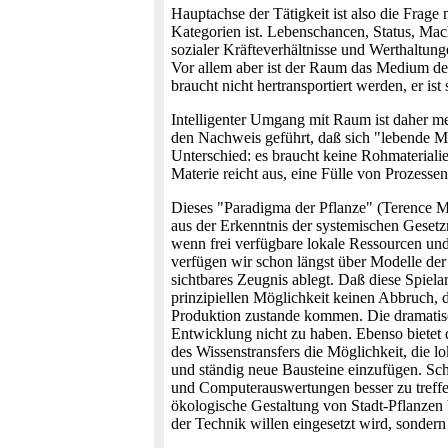
Hauptachse der Tätigkeit ist also die Frag
Kategorien ist. Lebenschancen, Status, Mac
sozialer Kräfteverhältnisse und Werthaltun
Vor allem aber ist der Raum das Medium des
braucht nicht hertransportiert werden, er is
Intelligenter Umgang mit Raum ist daher me
den Nachweis geführt, daß sich "lebende Ma
Unterschied: es braucht keine Rohmaterialie
Materie reicht aus, eine Fülle von Prozess
Dieses "Paradigma der Pflanze" (Terence
aus der Erkenntnis der systemischen Gesetz
wenn frei verfügbare lokale Ressourcen un
verfügen wir schon längst über Modelle de
sichtbares Zeugnis ablegt. Daß diese Spielar
prinzipiellen Möglichkeit keinen Abbruch, d
Produktion zustande kommen. Die dramatisch
Entwicklung nicht zu haben. Ebenso bietet 
des Wissenstransfers die Möglichkeit, die
und ständig neue Bausteine einzufügen. Scho
und Computerauswertungen besser zu treffen
ökologische Gestaltung von Stadt-Pflanzen 
der Technik willen eingesetzt wird, sonde