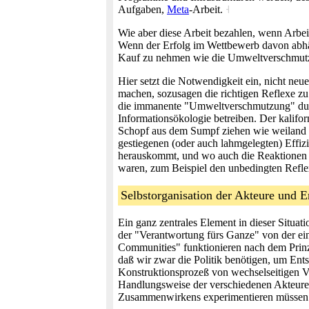
Aufgaben,
Meta
-Arbeit.
˧
Wie aber diese Arbeit bezahlen, wenn Arbeit
Wenn der Erfolg im Wettbewerb davon abhän
Kauf zu nehmen wie die Umweltverschmu
Hier setzt die Notwendigkeit ein, nicht neu
machen, sozusagen die richtigen Reflexe zu
die immanente "Umweltverschmutzung" durch
Informationsökologie betreiben. Der kalifo
Schopf aus dem Sumpf ziehen wie weiland de
gestiegenen (oder auch lahmgelegten) Effiz
herauskommt, und wo auch die Reaktionen und
waren, zum Beispiel den unbedingten Reflex
Selbstorganisation der Akteure und 
Ein ganz zentrales Element in dieser Situat
der "Verantwortung fürs Ganze" von der e
Communities" funktionieren nach dem Prinzi
daß wir zwar die Politik benötigen, um Ents
Konstruktionsprozeß von wechselseitigen Vor
Handlungsweise der verschiedenen Akteure e
Zusammenwirkens experimentieren müssen