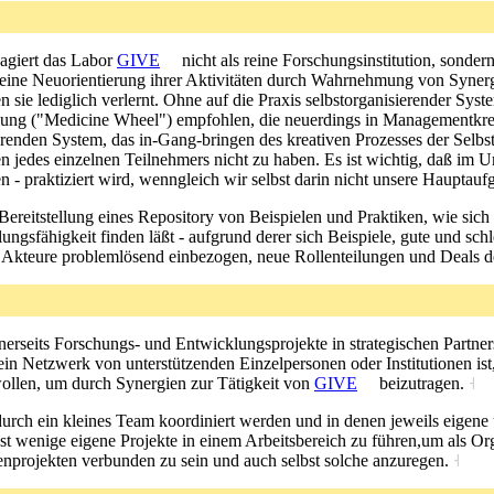
 agiert das Labor
GIVE
nicht als reine Forschungsinstitution, sonder
eine Neuorientierung ihrer Aktivitäten durch Wahrnehmung von Synergie
 sie lediglich verlernt. Ohne auf die Praxis selbstorganisierender Sys
lung ("Medicine Wheel") empfohlen, die neuerdings in Managementkr
enden System, das in-Gang-bringen des kreativen Prozesses der Selbst
en jedes einzelnen Teilnehmers nicht zu haben. Es ist wichtig, daß im
en - praktiziert wird, wenngleich wir selbst darin nicht unsere Hauptau
 Bereitstellung eines Repository von Beispielen und Praktiken, wie sich
ngsfähigkeit finden läßt - aufgrund derer sich Beispiele, gute und schl
e Akteure problemlösend einbezogen, neue Rollenteilungen und Deals 
einerseits Forschungs- und Entwicklungsprojekte in strategischen Partne
 ein Netzwerk von unterstützenden Einzelpersonen oder Institutionen ist
ollen, um durch Synergien zur Tätigkeit von
GIVE
beizutragen.
˧
e durch ein kleines Team koordiniert werden und in denen jeweils eigene
st wenige eigene Projekte in einem Arbeitsbereich zu führen,um als Org
nprojekten verbunden zu sein und auch selbst solche anzuregen.
˧