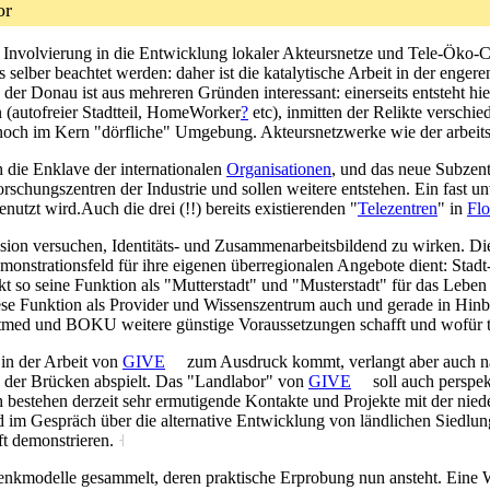
or
ne Involvierung in die Entwicklung lokaler Akteursnetze und Tele-Öko
selber beachtet werden: daher ist die katalytische Arbeit in der enge
der Donau ist aus mehreren Gründen interessant: einerseits entsteht h
 (autofreier Stadtteil, HomeWorker
?
etc), inmitten der Relikte verschi
t noch im Kern "dörfliche" Umgebung. Akteursnetzwerke wie der arbeits
h die Enklave der internationalen
Organisationen
, und das neue Subzen
schungszentren der Industrie und sollen weitere entstehen. Ein fast unv
nutzt wird.Auch die drei (!!) bereits existierenden "
Telezentren
" in
Flo
ision versuchen, Identitäts- und Zusammenarbeitsbildend zu wirken. D
emonstrationsfeld für ihre eigenen überregionalen Angebote dient: St
kt so seine Funktion als "Mutterstadt" und "Musterstadt" für das Leben 
iese Funktion als Provider und Wissenszentrum auch und gerade in Hin
tmed und BOKU weitere günstige Voraussetzungen schafft und wofür 
in der Arbeit von
GIVE
zum Ausdruck kommt, verlangt aber auch nac
te der Brücken abspielt. Das "Landlabor" von
GIVE
soll auch perspekt
h bestehen derzeit sehr ermutigende Kontakte und Projekte mit der nied
d im Gespräch über die alternative Entwicklung von ländlichen Siedlu
aft demonstrieren.
˧
Denkmodelle gesammelt, deren praktische Erprobung nun ansteht. Eine