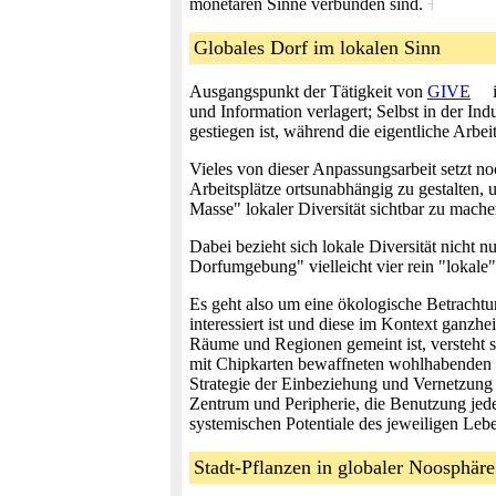
monetären Sinne verbunden sind.
˧
Globales Dorf im lokalen Sinn
Ausgangspunkt der Tätigkeit von
GIVE
i
und Information verlagert; Selbst in der I
gestiegen ist, während die eigentliche Arbe
Vieles von dieser Anpassungsarbeit setzt n
Arbeitsplätze ortsunabhängig zu gestalten, 
Masse" lokaler Diversität sichtbar zu mach
Dabei bezieht sich lokale Diversität nicht n
Dorfumgebung" vielleicht vier rein "lokal
Es geht also um eine ökologische Betrachtu
interessiert ist und diese im Kontext ganz
Räume und Regionen gemeint ist, versteht si
mit Chipkarten bewaffneten wohlhabenden B
Strategie der Einbeziehung und Vernetzung 
Zentrum und Peripherie, die Benutzung jed
systemischen Potentiale des jeweiligen Leb
Stadt-Pflanzen in globaler Noosphäre