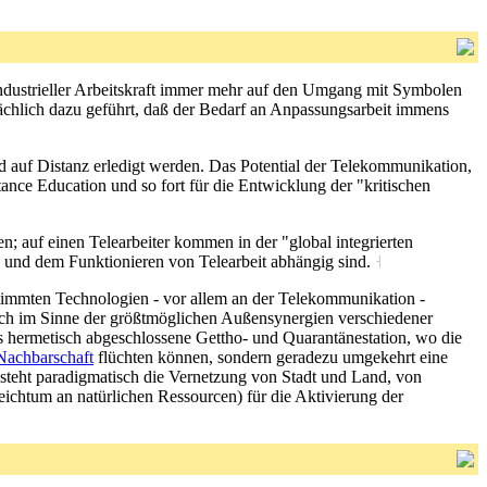
industrieller Arbeitskraft immer mehr auf den Umgang mit Symbolen
sächlich dazu geführt, daß der Bedarf an Anpassungsarbeit immens
nd auf Distanz erledigt werden. Das Potential der Telekommunikation,
tance Education und so fort für die Entwicklung der "kritischen
nen; auf einen Telearbeiter kommen in der "global integrierten
z und dem Funktionieren von Telearbeit abhängig sind.
˧
stimmten Technologien - vor allem an der Telekommunikation -
 auch im Sinne der größtmöglichen Außensynergien verschiedener
ls hermetisch abgeschlossene Gettho- und Quarantänestation, wo die
Nachbarschaft
flüchten können, sondern geradezu umgekehrt eine
 steht paradigmatisch die Vernetzung von Stadt und Land, von
ichtum an natürlichen Ressourcen) für die Aktivierung der