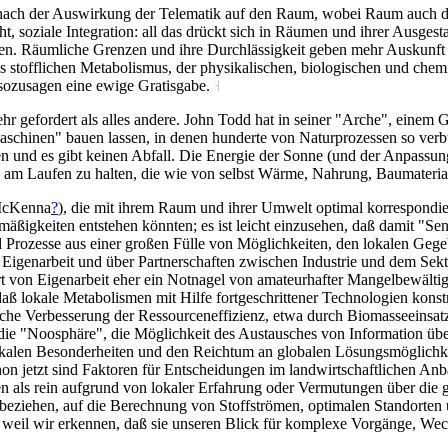
e nach der Auswirkung der Telematik auf den Raum, wobei Raum auch di
ht, soziale Integration: all das drückt sich in Räumen und ihrer Ausge
gen. Räumliche Grenzen und ihre Durchlässigkeit geben mehr Auskunft ü
 stofflichen Metabolismus, der physikalischen, biologischen und chemi
t sozusagen eine ewige Gratisgabe.
˧
hr gefordert als alles andere. John Todd hat in seiner "Arche", eine
schinen" bauen lassen, in denen hunderte von Naturprozessen so verbu
n und es gibt keinen Abfall. Die Energie der Sonne (und der Anpassung
en am Laufen zu halten, die wie von selbst Wärme, Nahrung, Baumateri
 McKenna
?
), die mit ihrem Raum und ihrer Umwelt optimal korrespondie
mäßigkeiten entstehen könnten; es ist leicht einzusehen, daß damit "
d Prozesse aus einer großen Fülle von Möglichkeiten, den lokalen Geg
r Eigenarbeit und über Partnerschaften zwischen Industrie und dem Se
t von Eigenarbeit eher ein Notnagel von amateurhafter Mangelbewältigung 
aß lokale Metabolismen mit Hilfe fortgeschrittener Technologien konstru
e Verbesserung der Ressourceneffizienz, etwa durch Biomasseeinsatz i
die "Noosphäre", die Möglichkeit des Austausches von Information über
 lokalen Besonderheiten und den Reichtum an globalen Lösungsmöglichk
n jetzt sind Faktoren für Entscheidungen im landwirtschaftlichen Anbau
 als rein aufgrund von lokaler Erfahrung oder Vermutungen über die g
beziehen, auf die Berechnung von Stoffströmen, optimalen Standorten 
rn weil wir erkennen, daß sie unseren Blick für komplexe Vorgänge, 