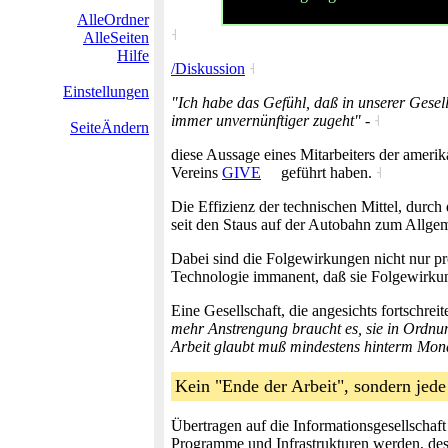
AlleOrdner
˧
AlleSeiten
Hilfe
/Diskussion
˧
Einstellungen
"Ich habe das Gefühl, daß in unserer Gesell
immer unvernünftiger zugeht"
-
˧
SeiteÄndern
diese Aussage eines Mitarbeiters der amer
Vereins
GIVE
geführt haben.
˧
Die Effizienz der technischen Mittel, durch 
seit den Staus auf der Autobahn zum Allg
Dabei sind die Folgewirkungen nicht nur pr
Technologie immanent, daß sie Folgewirkun
Eine Gesellschaft, die angesichts fortschr
mehr Anstrengung braucht es, sie in Ordnu
Arbeit glaubt muß mindestens hinterm Mon
Kein "Ende der Arbeit", sondern jed
Übertragen auf die Informationsgesellschaft
Programme und Infrastrukturen werden, des