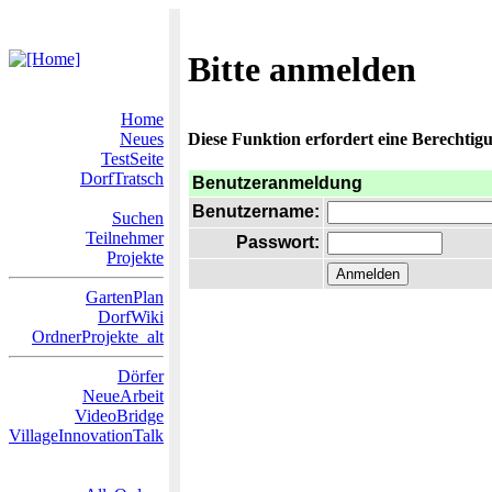
Bitte anmelden
Home
Neues
Diese Funktion erfordert eine Berechtigu
TestSeite
DorfTratsch
Benutzeranmeldung
Benutzername:
Suchen
Teilnehmer
Passwort:
Projekte
GartenPlan
DorfWiki
OrdnerProjekte_alt
Dörfer
NeueArbeit
VideoBridge
VillageInnovationTalk