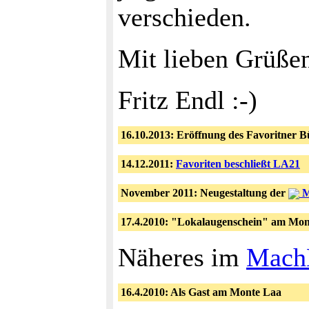
verschieden.
Mit lieben Grüße
Fritz Endl :-)
16.10.2013: Eröffnung des Favoritner 
14.12.2011:
Favoriten beschließt LA21
November 2011: Neugestaltung der
M
17.4.2010: "Lokalaugenschein" am Mon
Näheres im
Mach
16.4.2010: Als Gast am Monte Laa