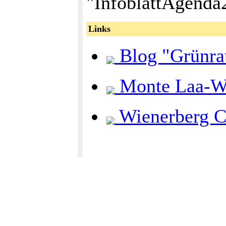
"InfoblattAgenda
Links
Blog "Grünra
Monte Laa-We
Wienerberg C