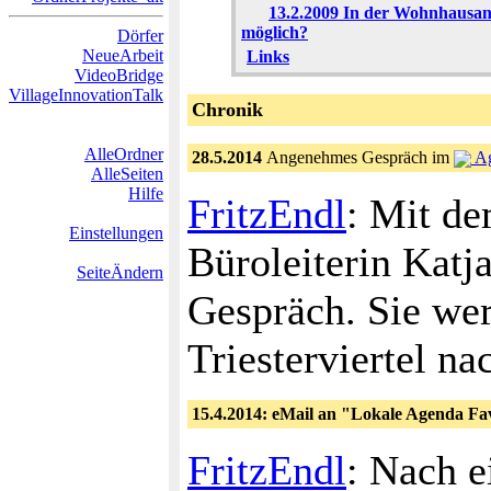
13.2.2009 In der Wohnhausan
möglich?
Dörfer
NeueArbeit
Links
VideoBridge
VillageInnovationTalk
Chronik
AlleOrdner
28.5.2014
Angenehmes Gespräch im
Ag
AlleSeiten
Hilfe
FritzEndl
: Mit de
Einstellungen
Büroleiterin Katja
SeiteÄndern
Gespräch. Sie we
Triesterviertel na
15.4.2014: eMail an "Lokale Agenda Fa
FritzEndl
: Nach e