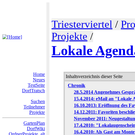
Triesterviertel
/
Pro
Projekte
/
Lokale Agend
Home
Inhaltsverzeichnis dieser Seite
Neues
TestSeite
Chronik
DorfTratsch
28.5.2014 Angenehmes Gespr
15.4.2014: eMail an "Lokale
Suchen
16.10.2013: Eröffnung des F
Teilnehmer
14.12.2011: Favoriten beschl
Projekte
November 2011: Neugestaltun
GartenPlan
17.4.2010: "Lokalaugensche
DorfWiki
16.4.2010: Als Gast am Mont
OrdnerProjekte_alt