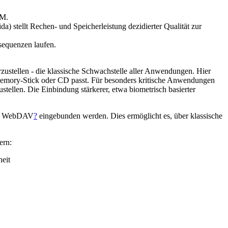
VM.
) stellt Rechen- und Speicherleistung dezidierter Qualität zur
sequenzen laufen.
ustellen - die klassische Schwachstelle aller Anwendungen. Hier
Memory-Stick oder CD passt. Für besonders kritische Anwendungen
llen. Die Einbindung stärkerer, etwa biometrisch basierter
ber WebDAV
?
eingebunden werden. Dies ermöglicht es, über klassische
ern:
heit