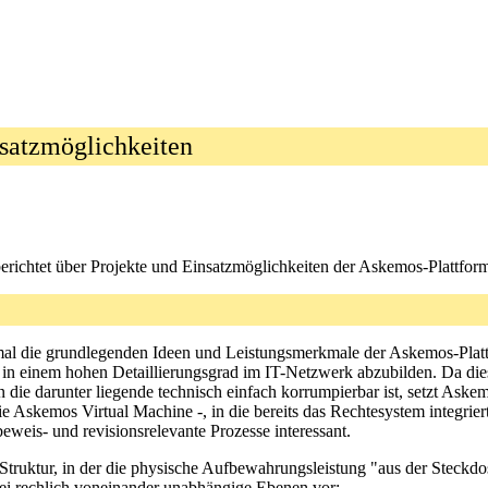
satzmöglichkeiten
berichtet über Projekte und Einsatzmöglichkeiten der Askemos-Plattfor
nmal die grundlegenden Ideen und Leistungsmerkmale der Askemos-Plattf
se in einem hohen Detaillierungsgrad im IT-Netzwerk abzubilden. Da die
die darunter liegende technisch einfach korrumpierbar ist, setzt Askemo
e Askemos Virtual Machine -, in die bereits das Rechtesystem integri
eis- und revisionsrelevante Prozesse interessant.
e Struktur, in der die physische Aufbewahrungsleistung "aus der Steck
rei rechlich voneinander unabhängige Ebenen vor: