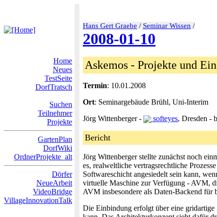
Hans Gert Graebe
/
Seminar Wissen
/
2008-01-10
Home
Askemos - Projekte und Ein
Neues
TestSeite
Termin
: 10.01.2008
DorfTratsch
Ort
: Seminargebäude Brühl, Uni-Interim
Suchen
Teilnehmer
Jörg Wittenberger -
softeyes
, Dresden - 
Projekte
Bericht
GartenPlan
DorfWiki
OrdnerProjekte_alt
Jörg Wittenberger stellte zunächst noch ei
es, realweltliche vertragsrechtliche Prozes
Dörfer
Softwareschicht angesiedelt sein kann, wenn 
NeueArbeit
virtuelle Maschine zur Verfügung - AVM, di
VideoBridge
AVM insbesondere als Daten-Backend für bew
VillageInnovationTalk
Die Einbindung erfolgt über eine gridartig
kann. Das Architekturkonzept sieht dafür d