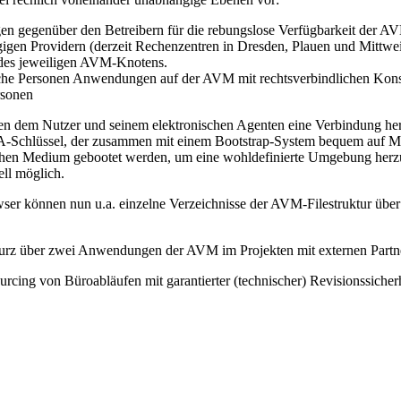
gen gegenüber den Betreibern für die rebungslose Verfügbarkeit der A
gen Providern (derzeit Rechenzentren in Dresden, Plauen und Mittweida
 des jeweiligen AVM-Knotens.
tische Personen Anwendungen auf der AVM mit rechtsverbindlichen Kon
rsonen
en dem Nutzer und seinem elektronischen Agenten eine Verbindung herz
RSA-Schlüssel, der zusammen mit einem Bootstrap-System bequem auf 
hen Medium gebootet werden, um eine wohldefinierte Umgebung herzuste
ell möglich.
owser können nun u.a. einzelne Verzeichnisse der AVM-Filestruktur ü
 kurz über zwei Anwendungen der AVM im Projekten mit externen Partn
urcing von Büroabläufen mit garantierter (technischer) Revisionssicher