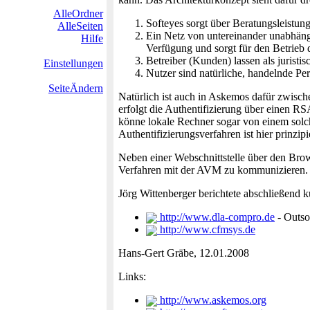
AlleOrdner
Softeyes sorgt über Beratungsleistun
AlleSeiten
Ein Netz von untereinander unabhängi
Hilfe
Verfügung und sorgt für den Betrieb
Betreiber (Kunden) lassen als juris
Einstellungen
Nutzer sind natürliche, handelnde Pe
SeiteÄndern
Natürlich ist auch in Askemos dafür zwisch
erfolgt die Authentifizierung über einen 
könne lokale Rechner sogar von einem solc
Authentifizierungsverfahren ist hier prinzipi
Neben einer Webschnittstelle über den Br
Verfahren mit der AVM zu kommunizieren.
Jörg Wittenberger berichtete abschließend
http://www.dla-compro.de
- Outso
http://www.cfmsys.de
Hans-Gert Gräbe, 12.01.2008
Links:
http://www.askemos.org