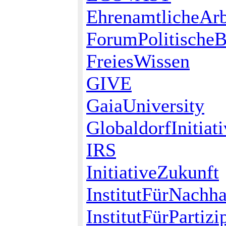
EhrenamtlicheArb
ForumPolitischeB
FreiesWissen
GIVE
GaiaUniversity
GlobaldorfInitiat
IRS
InitiativeZukunft
InstitutFürNachha
InstitutFürPartizi