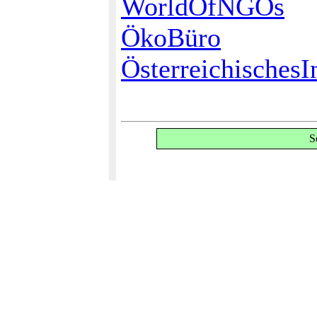
WorldOfNGOs
ÖkoBüro
ÖsterreichischesI
S