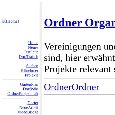
Ordner Organ
Home
Vereinigungen u
Neues
TestSeite
sind, hier erwähn
DorfTratsch
Projekte relevant 
Suchen
Teilnehmer
Projekte
OrdnerOrdner
GartenPlan
DorfWiki
OrdnerProjekte_alt
Dörfer
NeueArbeit
VideoBridge