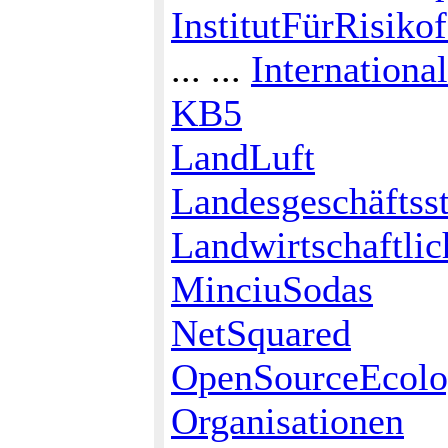
InstitutFürRisiko
... ...
Internation
KB5
LandLuft
Landesgeschäftss
Landwirtschaftli
MinciuSodas
NetSquared
OpenSourceEcol
Organisationen