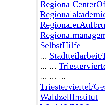
RegionalCenterOf
Regionalakademi
RegionalerAufbr
Regionalmanagem
SelbstHilfe
...
Stadtteilarbeit
... ...
Triestervier
... ... ...
Triesterviertel
WaldzellInstitut