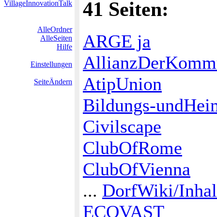
41 Seiten:
VillageInnovationTalk
AlleOrdner
ARGE ja
AlleSeiten
Hilfe
AllianzDerKomm
Einstellungen
AtipUnion
SeiteÄndern
Bildungs-undHeim
Civilscape
ClubOfRome
ClubOfVienna
...
DorfWiki/Inhal
ECOVAST