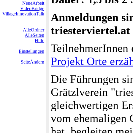
NeueArbeit
VideoBridge
Anmeldungen si
VillageInnovationTalk
triesterviertel.a
AlleOrdner
AlleSeiten
Hilfe
TeilnehmerInnen 
Einstellungen
Projekt Orte erzä
SeiteÄndern
Die Führungen sin
Grätzlverein "trie
gleichwertigen Er
vom ehemaligen G
hat, begleiten mei