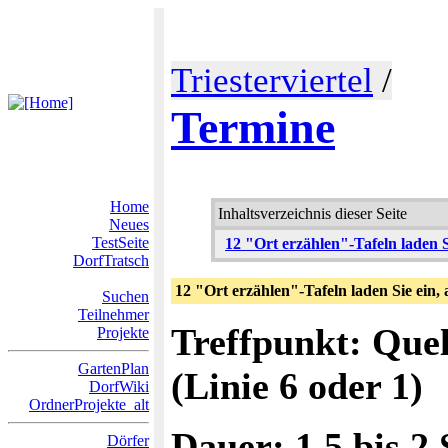
Triesterviertel
/
Termine
Home
Inhaltsverzeichnis dieser Seite
Neues
TestSeite
12 "Ort erzählen"-Tafeln laden S
DorfTratsch
12 "Ort erzählen"-Tafeln laden Sie ein,
Suchen
Teilnehmer
Treffpunkt: Quel
Projekte
GartenPlan
(Linie 6 oder 1)
DorfWiki
OrdnerProjekte_alt
Dauer: 1,5 bis 2
Dörfer