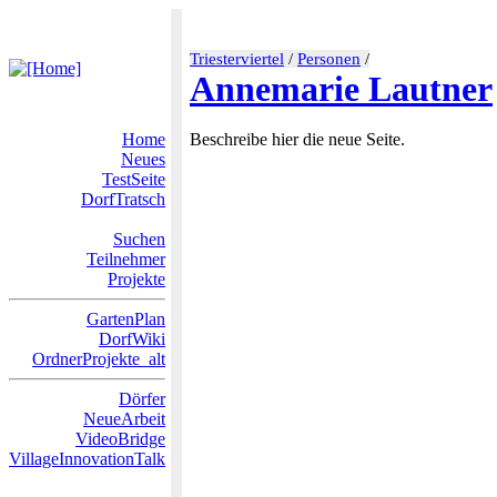
Triesterviertel
/
Personen
/
Annemarie Lautner
Home
Beschreibe hier die neue Seite.
Neues
TestSeite
DorfTratsch
Suchen
Teilnehmer
Projekte
GartenPlan
DorfWiki
OrdnerProjekte_alt
Dörfer
NeueArbeit
VideoBridge
VillageInnovationTalk