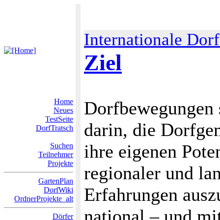
Internationale Dor
Ziel
Home
Dorfbewegungen s
Neues
TestSeite
darin, die Dorfge
DorfTratsch
ihre eigenen Poten
Suchen
Teilnehmer
Projekte
regionaler und la
GartenPlan
Erfahrungen auszu
DorfWiki
OrdnerProjekte_alt
national – und mi
Dörfer