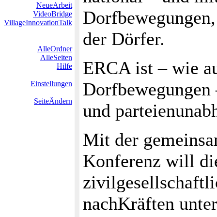
NeueArbeit
Dorfbewegungen, 
VideoBridge
VillageInnovationTalk
der Dörfer.
AlleOrdner
AlleSeiten
ERCA ist – wie au
Hilfe
Dorfbewegungen –
Einstellungen
SeiteÄndern
und parteienunab
Mit der gemeinsa
Konferenz will d
zivilgesellschaft
nachKräften unter