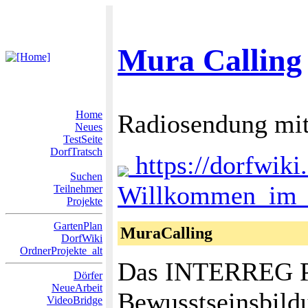
Mura Calling
Home
Radiosendung mit
Neues
TestSeite
DorfTratsch
https://dorfwiki
Suchen
Willkommen_im_
Teilnehmer
Projekte
GartenPlan
MuraCalling
DorfWiki
OrdnerProjekte_alt
Das INTERREG P
Dörfer
NeueArbeit
Bewusstseinsbild
VideoBridge