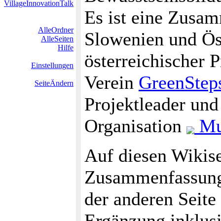
VillageInnovationTalk
Es ist eine Zusa
AlleOrdner
Slowenien und Öst
AlleSeiten
Hilfe
österreichischer 
Einstellungen
Verein
GreenStep
SeiteÄndern
Projektleader und 
Organisation
Mu
Auf diesen Wikisei
Zusammenfassung 
der anderen Seite 
Ergänzung inklus