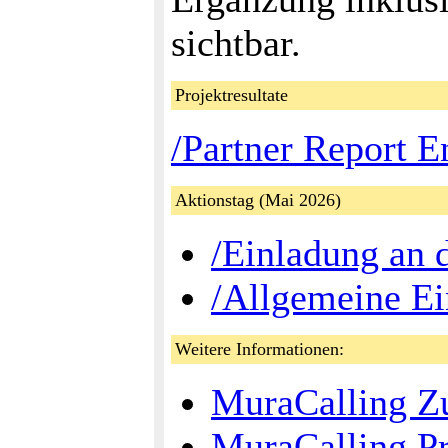
sichtbar.
Projektresultate
/Partner Report E
Aktionstag (Mai 2026)
/Einladung an 
/Allgemeine E
Weitere Informationen:
MuraCalling 
MuraCalling Pr