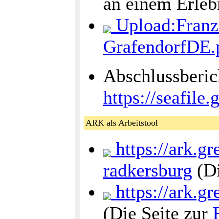
an einem Erleb
Upload:Franz
GrafendorfDE.
Abschlussberic
https://seafil
ARK als Arbeitstool
https://ark.g
radkersburg
(Di
https://ark.g
(Die Seite zur