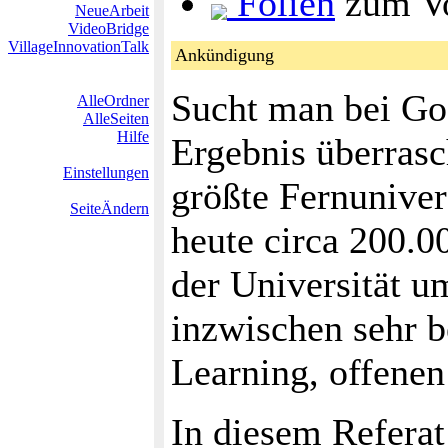
Folien
zum Vo
NeueArbeit
VideoBridge
VillageInnovationTalk
Ankündigung
Sucht man bei Go
AlleOrdner
AlleSeiten
Hilfe
Ergebnis überrasc
Einstellungen
größte Fernuniver
SeiteÄndern
heute circa 200.0
der Universität um
inzwischen sehr 
Learning, offenen
In diesem Referat