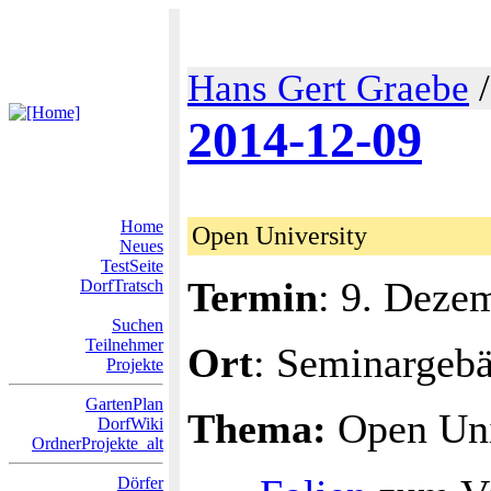
Hans Gert Graebe
2014-12-09
Home
Open University
Neues
TestSeite
Termin
: 9. Deze
DorfTratsch
Suchen
Teilnehmer
Ort
: Seminargeb
Projekte
GartenPlan
Thema:
Open Univ
DorfWiki
OrdnerProjekte_alt
Dörfer