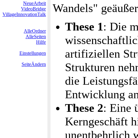
NeueArbeit
Wandels" geäußert
VideoBridge
VillageInnovationTalk
These 1
: Die m
AlleOrdner
wissenschaftlic
AlleSeiten
Hilfe
artifiziellen S
Einstellungen
Strukturen nehm
SeiteÄndern
die Leistungsf
Entwicklung an
These 2
: Eine 
Kerngeschäft h
unentbehrlich w