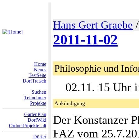
Hans Gert Graebe
2011-11-02
Home
Philosophie und Info
Neues
TestSeite
DorfTratsch
02.11. 15 Uhr 
Suchen
Teilnehmer
Ankündigung
Projekte
GartenPlan
Der Konstanzer Ph
DorfWiki
OrdnerProjekte_alt
FAZ vom 25.7.2011
Dörfer