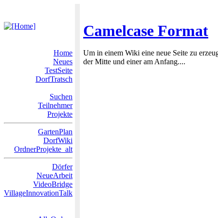
Camelcase Format
Home
Um in einem Wiki eine neue Seite zu erzeu
Neues
der Mitte und einer am Anfang....
TestSeite
DorfTratsch
Suchen
Teilnehmer
Projekte
GartenPlan
DorfWiki
OrdnerProjekte_alt
Dörfer
NeueArbeit
VideoBridge
VillageInnovationTalk