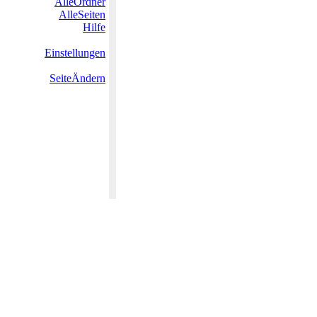
AlleOrdner
AlleSeiten
Hilfe
Einstellungen
SeiteÄndern