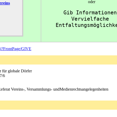
oder
ereins
 Gib Informationen
Vervielfache 
 Entfaltungsmöglichk
cgi?FrontPage/GIVE
 für globale Dörfer
7/6
Referat Vereins-, Versammlungs- undMedienrechtsangelegenheiten