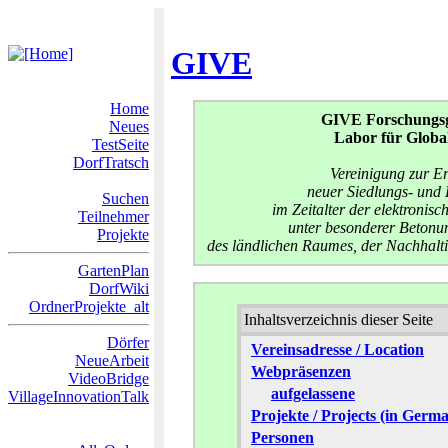
GIVE
Home
GIVE
Forschungsg
Neues
Labor für Globa
TestSeite
DorfTratsch
Vereinigung zur E
neuer Siedlungs- und
Suchen
im Zeitalter der elektroni
Teilnehmer
unter besonderer Betonun
Projekte
des ländlichen Raumes, der Nachhalti
GartenPlan
DorfWiki
OrdnerProjekte_alt
Inhaltsverzeichnis dieser Seite
Dörfer
Vereinsadresse / Location
NeueArbeit
Webpräsenzen
VideoBridge
aufgelassene
VillageInnovationTalk
Projekte / Projects (in Germ
Personen