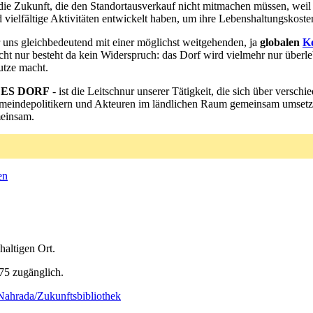
die Zukunft, die den Standortausverkauf nicht mitmachen müssen, weil 
 vielfältige Aktivitäten entwickelt haben, um ihre Lebenshaltungskost
r uns gleichbedeutend mit einer möglichst weitgehenden, ja
globalen
K
ht nur besteht da kein Widerspruch: das Dorf wird vielmehr nur überl
utze macht.
ES DORF
- ist die Leitschnur unserer Tätigkeit, die sich über verschi
Gemeindepolitikern und Akteuren im ländlichen Raum gemeinsam umsetz
meinsam.
en
haltigen Ort.
 75 zugänglich.
Nahrada/Zukunftsbibliothek