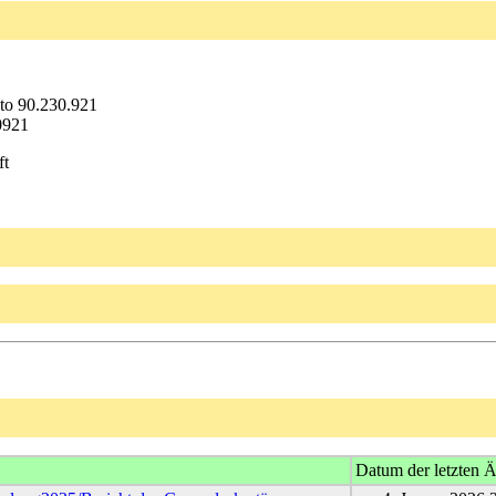
o 90.230.921
0921
ft
Datum der letzten 