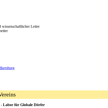
d wissenschaftlicher Leiter
beiter
kersburg
 Vereins
-
Labor für Globale Dörfer