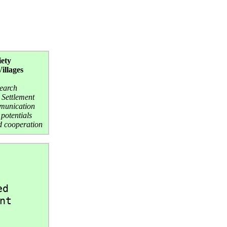
ety
illages
search
Settlement
mmunication
 potentials
nd cooperation
ed 
nt