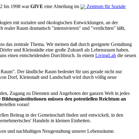
992 bis 1998 war
GIVE
eine Abteilung im
Zentrum für Soziale
logien mit sozialen und ökologischen Entwicklungen, an der
ich realer Raum dramatisch "intensivieren" und "verdichten" läßt,
uns das zentrale Thema. Wir meinen daß durch geeignete Gestaltung
örfer und Kleinstädte eine große Zukunft als Lebensraum haben.
r uns einen entscheidenden Durchbruch. In einem
LivingLab
die neuen
en Raum". Der ländliche Raum bedeutet für uns gerade nicht nur
 von Dorf, Kleinstadt und Landschaft wird durch völlig neue
rden, Zugang zu Diensten und Angeboten der ganzen Welt in jedes
 Bildungsinstitutionen müssen den potentiellen Reichtum an
teriellen voran!
llen Beitrag in der Gemeinschaft finden und entwickelt, in den
nternehmerisches' Handeln in kleinen Einheiten.
nsiven und nachhaltigen Neugestaltung unserer Lebensräume.