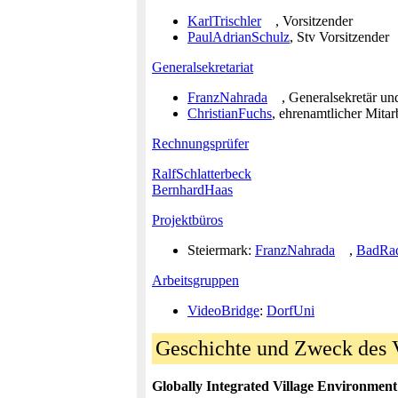
KarlTrischler
, Vorsitzender
PaulAdrianSchulz
, Stv Vorsitzender
Generalsekretariat
FranzNahrada
, Generalsekretär un
ChristianFuchs
, ehrenamtlicher Mitar
Rechnungsprüfer
RalfSchlatterbeck
BernhardHaas
Projektbüros
Steiermark:
FranzNahrada
,
BadRad
Arbeitsgruppen
VideoBridge
:
DorfUni
Geschichte und Zweck des
Globally Integrated Village Environment