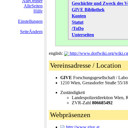
AlleOrdner
Geschichte und Zweck des V
AlleSeiten
GIVE Bibliothek
Hilfe
Konten
Einstellungen
Statut
/ToDo
SeiteÄndern
Unterseiten
english:
http://www.dorfwiki.org/wiki.
Vereinsadresse / Location
GIVE
Forschungsgesellschaft / Labor
1210 Wien, Gerasdorfer Straße 55/18
Zuständigkeit
Landespolizeidirektion Wien, 
ZVR-Zahl
806685492
Webpräsenzen
http://www.give.at