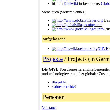
hier im
Dorfwiki
insbesondere:
Globa
Siehe auch (weitere venues):
http://www.globalvillages.org
Das 
http://globalvillages.ning.com
http://www.globalvillages.info
(di
aufgelassene
http://de.wiki.oekonux.org/GIVE
(
Projekte
/ Projects (in Ge
Die
GIVE
Forschungsgesellschaft engagiert 
und technologievermittelter globaler Zusam
/Projekte
/Jahresberichte
!
Personen
Vorstand