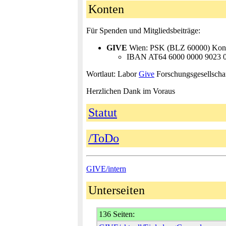
Konten
Für Spenden und Mitgliedsbeiträge:
GIVE
Wien: PSK (BLZ 60000) Kont
IBAN AT64 6000 0000 9023 
Wortlaut: Labor
Give
Forschungsgesellscha
Herzlichen Dank im Voraus
Statut
/ToDo
GIVE/intern
Unterseiten
136 Seiten: