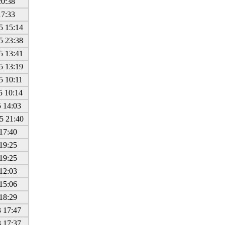
20:38
17:33
5 15:14
5 23:38
5 13:41
5 13:19
5 10:11
5 10:14
 14:03
5 21:40
17:40
19:25
19:25
12:03
15:06
18:29
 17:47
 17:37