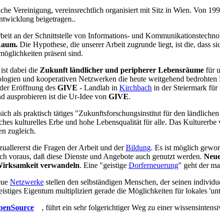
liche Vereinigung, vereinsrechtlich organisiert mit Sitz in Wien. Von 1
twicklung beigetragen..
beit an der Schnittstelle von Informations- und Kommunikationstechno
 Raum.
Die Hypothese, die unserer Arbeit zugrunde liegt, ist die, dass s
öglichkeiten präsent sind.
ist dabei die
Zukunft ländlicher und peripherer Lebensräume
für 
ogien und kooperativen Netzwerken die heute weitgehend bedrohten D
 der Eröffnung des
GIVE
- Landlab in
Kirchbach
in der Steiermark fü
d ausprobieren ist die Ur-Idee von
GIVE
.
sich als praktisch tätiges "Zukunftsforschungsinstitut für den ländlich
ches kulturelles Erbe und hohe Lebensqualität für alle. Das Kulturerbe
en zugleich.
uallererst die Fragen der Arbeit und der
Bildung
. Es ist möglich gewo
uch voraus, daß diese Dienste und Angebote auch genutzt werden.
Neue
 Wirksamkeit verwandeln
. Eine "geistige
Dorferneuerung
" geht der ma
eue
Netzwerke
stellen den selbständigen Menschen, der seinen individue
eistiges Eigentum multipliziert gerade die Möglichkeiten für lokales 'u
penSource
, führt ein sehr folgerichtiger Weg zu einer wissensinte