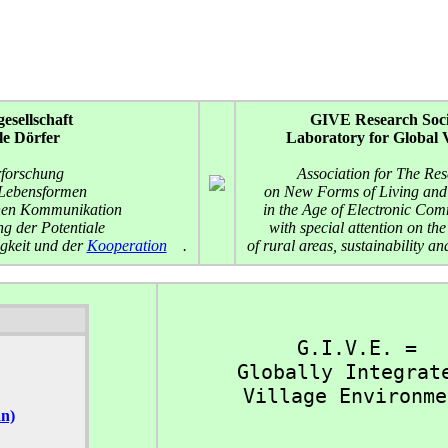
esellschaft
GIVE
Research Soci
le Dörfer
Laboratory for Global V
rforschung
Association for The Re
 Lebensformen
on New Forms of Living and 
schen Kommunikation
in the Age of Electronic Co
g der Potentiale
with special attention on the
gkeit und der
Kooperation
.
of rural areas, sustainability a
  G.I.V.E. = 
 Globally Integrat
 Village Environme
an)