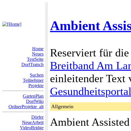
Ambient Assis
Home
Reserviert für di
Neues
TestSeite
Breitband Am La
DorfTratsch
einleitender Tex
Suchen
Teilnehmer
Projekte
Gesundheitsporta
GartenPlan
DorfWiki
Allgemein
OrdnerProjekte_alt
Dörfer
Ambient Assisted
NeueArbeit
VideoBridge