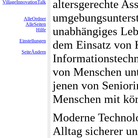
altersgerechte As
VillageInnovationTalk
umgebungsunterst
AlleOrdner
AlleSeiten
unabhängiges Lebe
Hilfe
Einstellungen
dem Einsatz von
SeiteÄndern
Informationstechn
von Menschen unte
jenen von Senior
Menschen mit kör
Moderne Technolo
Alltag sicherer u