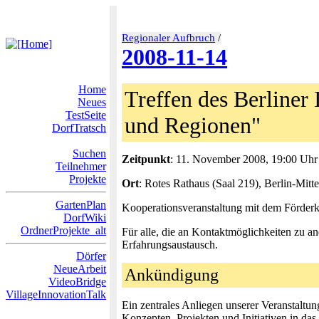
Regionaler Aufbruch
/
2008-11-14
Home
Treffen des Berliner 
Neues
TestSeite
und Regionen"
DorfTratsch
Suchen
Zeitpunkt
: 11. November 2008, 19:00 Uhr
Teilnehmer
Projekte
Ort
: Rotes Rathaus (Saal 219), Berlin-Mitt
GartenPlan
Kooperationsveranstaltung mit dem Förderkr
DorfWiki
OrdnerProjekte_alt
Für alle, die an Kontaktmöglichkeiten zu a
Erfahrungsaustausch.
Dörfer
NeueArbeit
Ankündigung
VideoBridge
VillageInnovationTalk
Ein zentrales Anliegen unserer Veranstaltung
Konzepten, Projekten und Initiativen in da