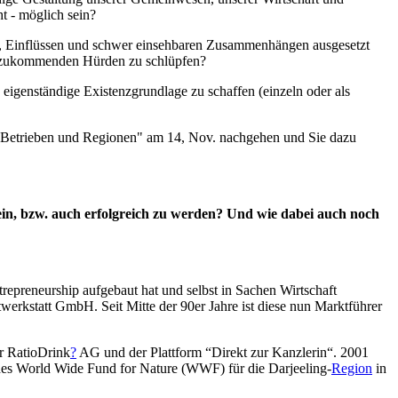
ht - möglich sein?
n, Einflüssen und schwer einsehbaren Zusammenhängen ausgesetzt
ns zukommenden Hürden zu schlüpfen?
 eigenständige Existenzgrundlage zu schaffen (einzeln oder als
ik, Betrieben und Regionen" am 14, Nov. nachgehen und Sie dazu
ein, bzw. auch erfolgreich zu werden? Und wie dabei auch noch
ntrepreneurship aufgebaut hat und selbst in Sachen Wirtschaft
werkstatt GmbH. Seit Mitte der 90er Jahre ist diese nun Marktführer
er RatioDrink
?
AG und der Plattform “Direkt zur Kanzlerin“. 2001
ts des World Wide Fund for Nature (WWF) für die Darjeeling-
Region
in