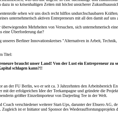
h dazu in so krisenhaltigen Zeiten mit höchst unsicherer Zukunftsaussic
ntenrolle sehen wir uns doch recht hilflos undurchschaubaren Kräfte
 eines unternehmerisch aktiven Entrepreneurs mit all den damit auf u
der überwiegenden Mehrheiten von Versuchen, sich unternehmerisch eine
ns eine Überforderung dar?
ng unseres Berliner Innovationskreises "Alternativen in Arbeit, Techn
m Titel:
preneure braucht unser Land! Von der Lust ein Entrepreneur zu s
Kapital schlagen kann?!!
sor an der FU Berlin, wo er seit ca. 3 Jahrzehnten den Arbeitsbereich E
r mit der erfolgreichen Idee der Teekampagne und gründete die Projekt
ndrein größter Einzelimporteur von Darjeeling Tee in der Welt.
nd Coach verschiedener weiterer Start-Ups, darunter der Ebuero AG, d
p“. Zugleich ist er Initiator und Sponsor des Wiederaufforstungsprojek