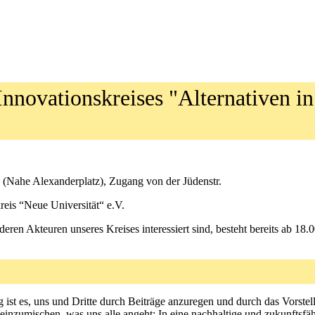
Innovationskreises "Alternativen in
e (Nahe Alexanderplatz), Zugang von der Jüdenstr.
eis “Neue Universität“ e.V.
nderen Akteuren unseres Kreises interessiert sind, besteht bereits ab 
 ist es, uns und Dritte durch Beiträge anzuregen und durch das Vorstell
s einzumischen, was uns alle angeht: In eine nachhaltige und zukunftsf