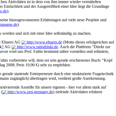
chen Aktivitäten ist in dem von ihm immer wieder vermittelten
Einfachheit und der Ausgereiftheit einer Idee liegt die Grundlage
e.de
).
 seine hinzugewonnenen Erfahrungen auf viele neue Projekte und
ampagne.de
).
zu werden und sich mit einer Idee selbständig zu machen.
ie Ebuero AG
http://www.ebuero.de
(Motto dieses erfolgreichen auf
nk
?
AG
http://www.ratiodrinki.de
. Auch die Plattform "Direkt zur
von wird uns Prof. Faltin bestimmt näher vorstellen und erläutern,
altin vorbereiten will, dem sei sein gerade erschienenes Buch: “Kopf
lag 2008; Preis 19,90 €) sehr zu empfehlen.
gerade startende Entrepreneure durch eine strukturierte Fragetechnik
dermann zugänglich) übertragen wird, verdient große Anerkennung.
tivierende Anstöße für unsere eigenen - hier vor allem stark auf
 (
http://www.zeri-germany.de
) zielende Aktivitäten erfahren