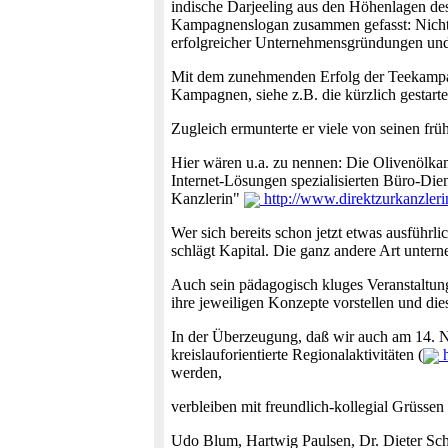
indische Darjeeling aus den Höhenlagen des
Kampagnenslogan zusammen gefasst: Nicht in
erfolgreicher Unternehmens­gründungen u
Mit dem zunehmenden Erfolg der Teekampagn
Kampagnen, siehe z.B. die kürzlich gesta
Zugleich ermunterte er viele von seinen frü
Hier wären u.a. zu nennen: Die Olivenölk
Internet-Lösungen spezialisierten Büro-Dien
Kanzlerin"
http://www.direktzurkanzleri
Wer sich bereits schon jetzt etwas ausführl
schlägt Kapital. Die ganz andere Art unter
Auch sein pädagogisch kluges Veranstaltung
ihre jeweiligen Konzepte vorstellen und die
In der Überzeugung, daß wir auch am 14. No
kreislauforientierte Regionalaktivitäten (
h
werden,
verbleiben mit freundlich-kollegial Grüssen
Udo Blum, Hartwig Paulsen, Dr. Dieter Sc