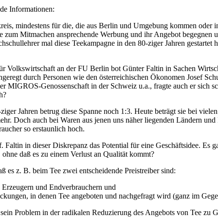
de Informationen:
reis, mindestens für die, die aus Berlin und Umgebung kommen oder in d
hre zum Mitmachen ansprechende Werbung und ihr Angebot begegnen uns
chschullehrer mal diese Teekampagne in den 80-ziger Jahren gestartet
für Volkswirtschaft an der FU Berlin bot Günter Faltin in Sachen Wirt
angeregt durch Personen wie den österreichischen Ökonomen Josef Sc
der MIGROS-Genossenschaft in der Schweiz u.a., fragte auch er sich sc
ch?
er Jahren betrug diese Spanne noch 1:3. Heute beträgt sie bei vielen 
ehr. Doch auch bei Waren aus jenen uns näher liegenden Ländern und 
aucher so erstaunlich hoch.
 Faltin in dieser Diskrepanz das Potential für eine Geschäftsidee. Es g
, ohne daß es zu einem Verlust an Qualität kommt?
ß es z. B. beim Tee zwei entscheidende Preistreiber sind:
n Erzeugern und Endverbrauchern und
ackungen, in denen Tee angeboten und nachgefragt wird (ganz im Gege
r sein Problem in der radikalen Reduzierung des Angebots von Tee zu Gu