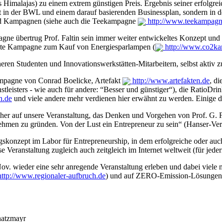
 Himalajas) zu einem extrem günstigen Preis. Ergebnis seiner erfolgrei
 der BWL und einem darauf basierenden Businessplan, sondern in der 
nd Kampagnen (siehe auch die Teekampagne
http://www.teekampagn
e übertrug Prof. Faltin sein immer weiter entwickeltes Konzept und
rtete Kampagne zum Kauf von Energiesparlampen (
http://www.co2k
heren Studenten und Innovationswerkstätten-Mitarbeitern, selbst aktiv 
ampagne von Conrad Boelicke, Artefakt
http://www.artefakten.de
, d
stleisters - wie auch für andere: “Besser und günstiger“), die RatioDri
n.de
und viele andere mehr verdienen hier erwähnt zu werden. Einige da
icher auf unsere Veranstaltung, das Denken und Vorgehen von Prof. G. F
nehmen zu gründen. Von der Lust ein Entrepreneur zu sein“ (Hanser-Ver
skonzept im Labor für Entrepreneurship, in dem erfolgreiche oder auch 
se Veranstaltung zugleich auch zeitgleich im Internet weltweit (für je
v. wieder eine sehr anregende Veranstaltung erleben und dabei viele mo
ttp://www.regionaler-aufbruch.de
) und auf ZERO-Emission-Lösungen
hatzmayr