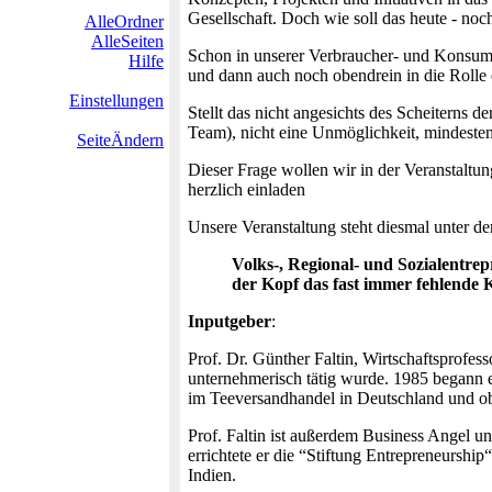
Gesellschaft. Doch wie soll das heute - noc
AlleOrdner
AlleSeiten
Schon in unserer Verbraucher- und Konsume
Hilfe
und dann auch noch obendrein in die Rolle
Einstellungen
Stellt das nicht angesichts des Scheiterns 
Team), nicht eine Unmöglichkeit, mindeste
SeiteÄndern
Dieser Frage wollen wir in der Veranstaltu
herzlich einladen
Unsere Veranstaltung steht diesmal unter de
Volks-, Regional- und Sozialentre
der Kopf das fast immer fehlende 
Inputgeber
:
Prof. Dr. Günther Faltin, Wirtschaftsprofes
unternehmerisch tätig wurde. 1985 begann e
im Teeversandhandel in Deutschland und obe
Prof. Faltin ist außerdem Business Angel u
errichtete er die “Stiftung Entrepreneurshi
Indien.