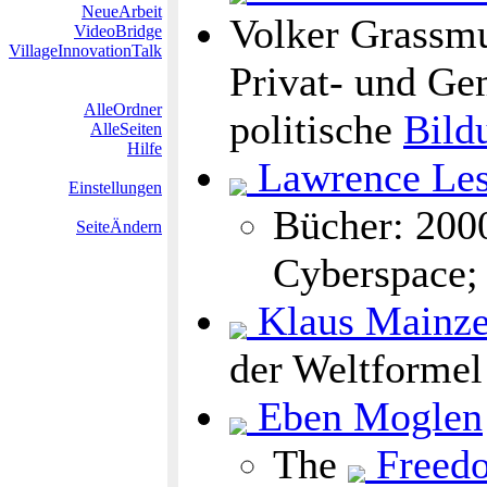
NeueArbeit
Volker Grassmu
VideoBridge
VillageInnovationTalk
Privat- und Ge
AlleOrdner
politische
Bild
AlleSeiten
Hilfe
Lawrence Les
Einstellungen
Bücher: 200
SeiteÄndern
Cyberspace; 
Klaus Mainze
der Weltformel
Eben Moglen
The
Freed