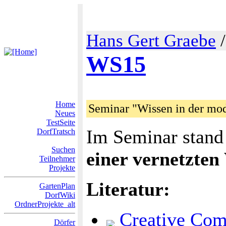
Hans Gert Graebe
WS15
Home
Seminar "Wissen in der mod
Neues
TestSeite
Im Seminar stan
DorfTratsch
Suchen
einer vernetzten
Teilnehmer
Projekte
Literatur:
GartenPlan
DorfWiki
OrdnerProjekte_alt
Creative Co
Dörfer