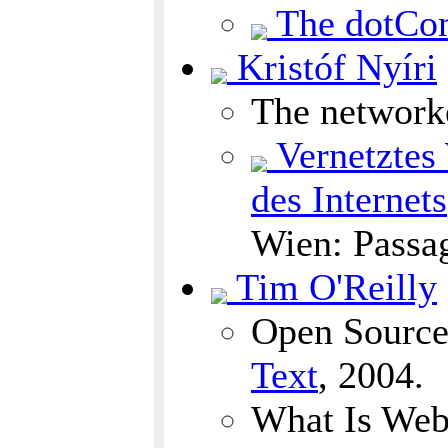
The dotCo
Kristóf Nyíri
The network
Vernetztes 
des Internets
Wien: Passa
Tim O'Reilly
Open Source
Text
, 2004.
What Is Web 