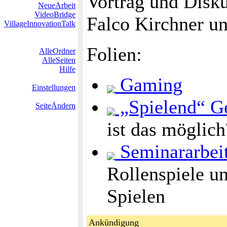
Vortrag und Disku
NeueArbeit
VideoBridge
Falco Kirchner un
VillageInnovationTalk
Folien:
AlleOrdner
AlleSeiten
Hilfe
Gaming
Einstellungen
„Spielend“ Ge
SeiteÄndern
ist das möglic
Seminararbei
Rollenspiele u
Spielen
Ankündigung