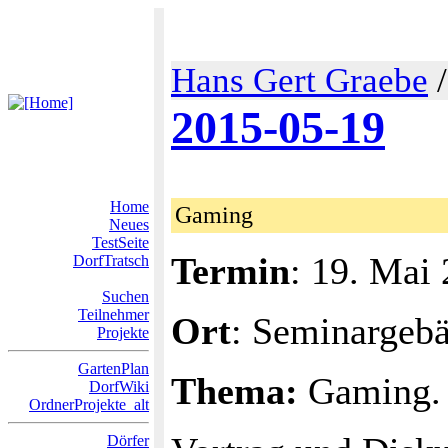
Hans Gert Graebe
2015-05-19
Home
Gaming
Neues
TestSeite
Termin
: 19. Mai
DorfTratsch
Suchen
Teilnehmer
Ort
: Seminargeb
Projekte
GartenPlan
Thema:
Gaming.
DorfWiki
OrdnerProjekte_alt
Dörfer