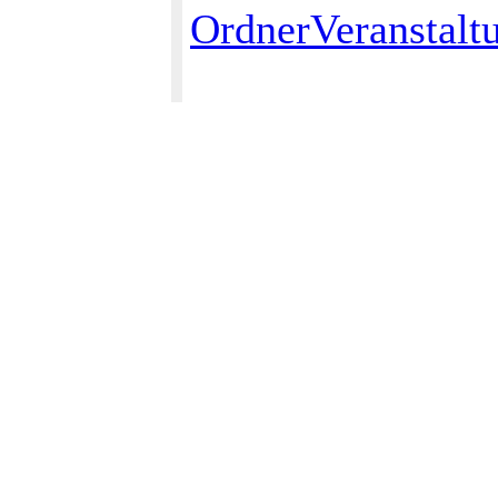
OrdnerVeranstalt