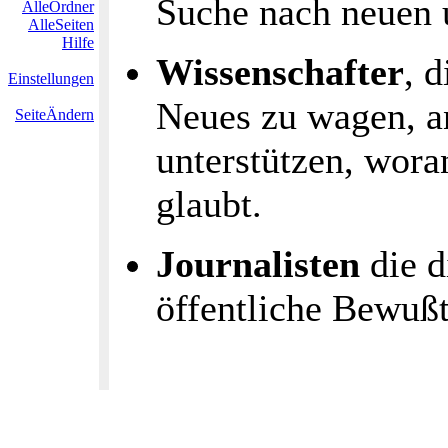
Suche nach neuen 
AlleOrdner
AlleSeiten
Hilfe
Wissenschafter
, 
Einstellungen
Neues zu wagen, an
SeiteÄndern
unterstützen, wor
glaubt.
Journalisten
die d
öffentliche Bewußt