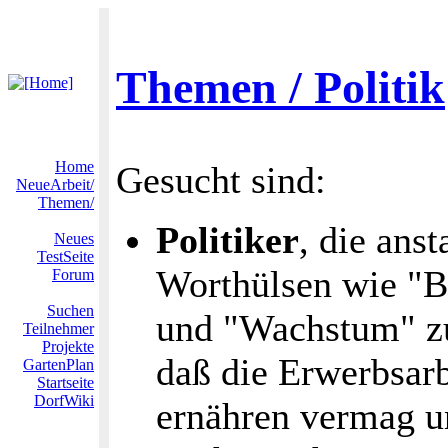
Themen / Politik
Home
Gesucht sind:
NeueArbeit/
Themen/
Politiker
, die ans
Neues
TestSeite
Worthülsen wie "B
Forum
Suchen
und "Wachstum" zu
Teilnehmer
Projekte
daß die Erwerbsar
GartenPlan
Startseite
DorfWiki
ernähren vermag u