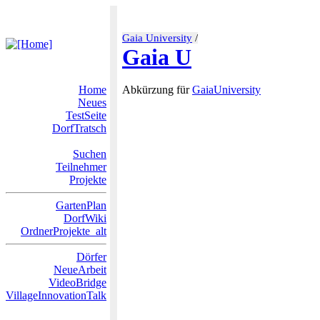
Gaia University
/
Gaia U
Home
Abkürzung für
GaiaUniversity
Neues
TestSeite
DorfTratsch
Suchen
Teilnehmer
Projekte
GartenPlan
DorfWiki
OrdnerProjekte_alt
Dörfer
NeueArbeit
VideoBridge
VillageInnovationTalk