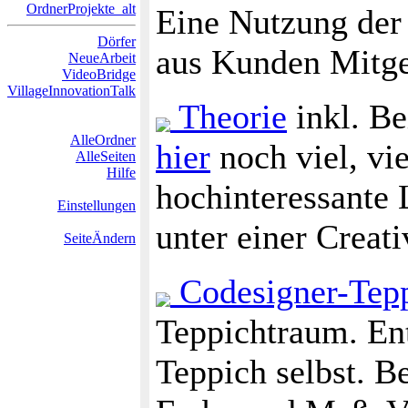
OrdnerProjekte_alt
Eine Nutzung der
Dörfer
aus Kunden Mitge
NeueArbeit
VideoBridge
VillageInnovationTalk
Theorie
inkl. Be
AlleOrdner
hier
noch viel, vi
AlleSeiten
Hilfe
hochinteressante L
Einstellungen
unter einer Creat
SeiteÄndern
Codesigner-Tep
Teppichtraum. En
Teppich selbst. 