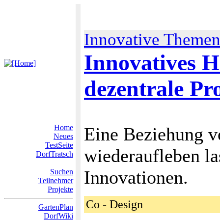
Innovative Theme
Innovatives 
dezentrale Pr
Home
Eine Beziehung 
Neues
TestSeite
wiederaufleben la
DorfTratsch
Innovationen.
Suchen
Teilnehmer
Projekte
Co - Design
GartenPlan
DorfWiki