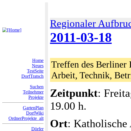
Regionaler Aufbru
2011-03-18
Home
Treffen des Berliner 
Neues
TestSeite
Arbeit, Technik, Bet
DorfTratsch
Suchen
Zeitpunkt
: Freit
Teilnehmer
Projekte
19.00 h.
GartenPlan
DorfWiki
OrdnerProjekte_alt
Ort
: Katholische
Dörfer