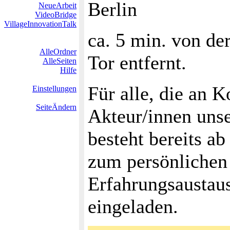
Berlin
NeueArbeit
VideoBridge
VillageInnovationTalk
ca. 5 min. von de
AlleOrdner
Tor entfernt.
AlleSeiten
Hilfe
Für alle, die an 
Einstellungen
SeiteÄndern
Akteur/innen unser
besteht bereits a
zum persönliche
Erfahrungsaustaus
eingeladen.