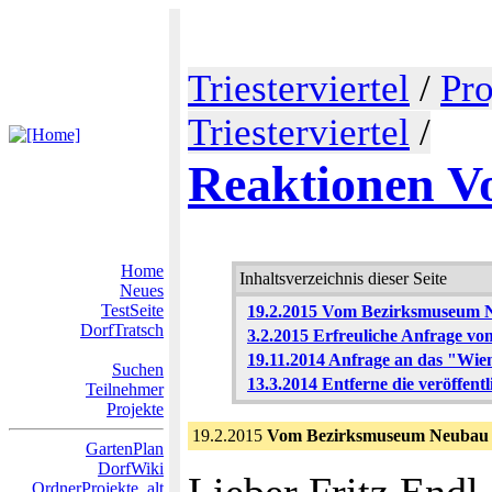
Triesterviertel
/
Pro
Triesterviertel
/
Reaktionen V
Home
Inhaltsverzeichnis dieser Seite
Neues
TestSeite
19.2.2015 Vom Bezirksmuseum N
DorfTratsch
3.2.2015 Erfreuliche Anfrage v
19.11.2014 Anfrage an das "Wi
Suchen
13.3.2014 Entferne die veröffent
Teilnehmer
Projekte
19.2.2015
Vom Bezirksmuseum Neubau k
GartenPlan
DorfWiki
OrdnerProjekte_alt