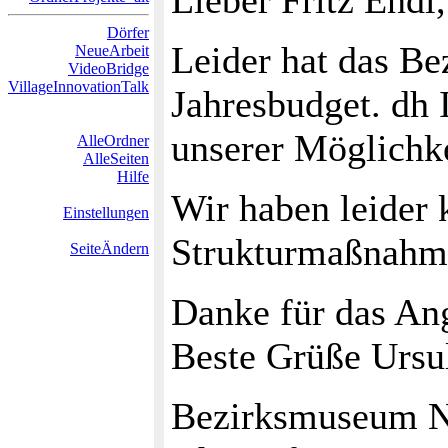
Lieber Fritz Endl,
Dörfer
Leider hat das Be
NeueArbeit
VideoBridge
VillageInnovationTalk
Jahresbudget. dh I
unserer Möglichke
AlleOrdner
AlleSeiten
Hilfe
Wir haben leider 
Einstellungen
Strukturmaßnahm
SeiteÄndern
Danke für das An
Beste Grüße Ursu
Bezirksmuseum 