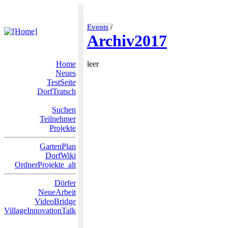
Events
/
Archiv2017
Home
leer
Neues
TestSeite
DorfTratsch
Suchen
Teilnehmer
Projekte
GartenPlan
DorfWiki
OrdnerProjekte_alt
Dörfer
NeueArbeit
VideoBridge
VillageInnovationTalk