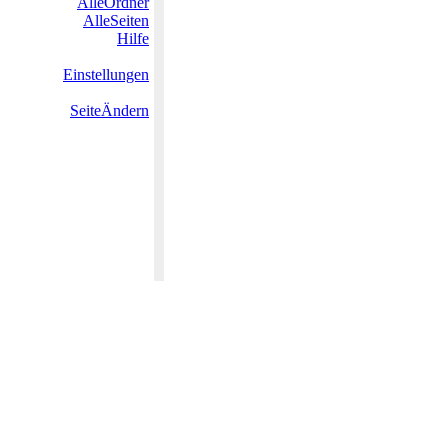
AlleOrdner
AlleSeiten
Hilfe
Einstellungen
SeiteÄndern