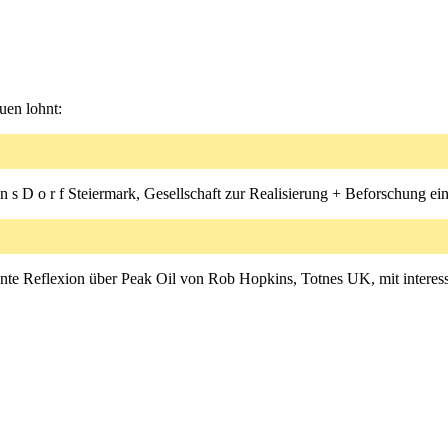
uen lohnt:
n s D o r f Steiermark, Gesellschaft zur Realisierung + Beforschung ei
te Reflexion über Peak Oil von Rob Hopkins, Totnes UK, mit interess