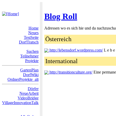
Blog Roll
Home
Adressen wo es sich hie und da nachzuscha
Neues
TestSeite
Österreich
DorfTratsch
http://lebensdorf.wordpress.com/
L e b e 
Suchen
Teilnehmer
International
Projekte
GartenPlan
http://transitionculture.org/
Eine permanen
DorfWiki
OrdnerProjekte_alt
Dörfer
NeueArbeit
VideoBridge
VillageInnovationTalk