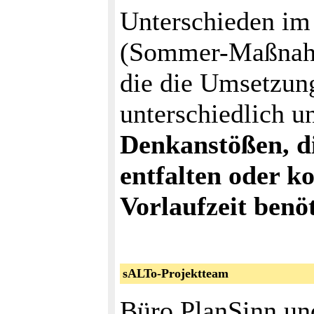
Unterschieden im 
(Sommer-Maßnahm
die die Umsetzun
unterschiedlich u
Denkanstößen, di
entfalten oder k
Vorlaufzeit benö
sALTo-Projektteam
Büro PlanSinn und