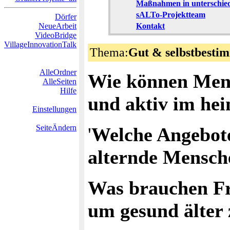
Maßnahmen in unterschied
sALTo-Projektteam
Dörfer
NeueArbeit
Kontakt
VideoBridge
VillageInnovationTalk
Thema:
Gut & selbstbestim
AlleOrdner
Wie können Mens
AlleSeiten
Hilfe
und aktiv im hei
Einstellungen
SeiteÄndern
'
Welche Angebote 
alternde Mensche
Was brauchen Fr
um gesund älter 