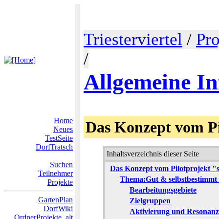
Triesterviertel
/
Pro
/
Allgemeine I
Home
Das Konzept vom P
Neues
TestSeite
DorfTratsch
Inhaltsverzeichnis dieser Seite
Suchen
Das Konzept vom Pilotprojekt 
Teilnehmer
Thema:Gut & selbstbestimmt ä
Projekte
Bearbeitungsgebiete
GartenPlan
Zielgruppen
DorfWiki
Aktivierung und Resonanz
OrdnerProjekte_alt