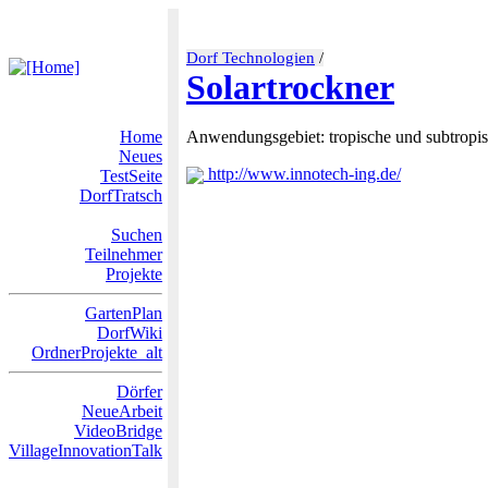
Dorf Technologien
/
Solartrockner
Home
Anwendungsgebiet: tropische und subtropi
Neues
http://www.innotech-ing.de/
TestSeite
DorfTratsch
Suchen
Teilnehmer
Projekte
GartenPlan
DorfWiki
OrdnerProjekte_alt
Dörfer
NeueArbeit
VideoBridge
VillageInnovationTalk