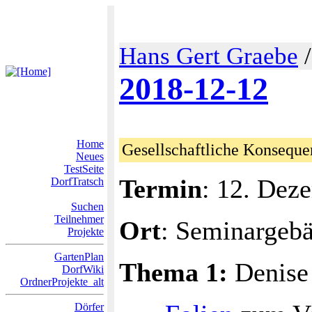
Hans Gert Graebe
2018-12-12
Home
Gesellschaftliche Konsequen
Neues
TestSeite
Termin
: 12. Dez
DorfTratsch
Suchen
Teilnehmer
Ort
: Seminargeb
Projekte
GartenPlan
Thema 1:
Denise 
DorfWiki
OrdnerProjekte_alt
Dörfer