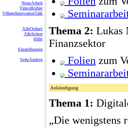
Folien
zum Vo
NeueArbeit
VideoBridge
Seminararbei
VillageInnovationTalk
Thema 2:
Lukas 
AlleOrdner
AlleSeiten
Hilfe
Finanzsektor
Einstellungen
Folien
zum Vo
SeiteÄndern
Seminararbei
Ankündigung
Thema 1:
Digital
„Die wenigstens r