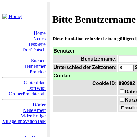
Bitte Benutzername
Home
Neues
Diese Funktion erfordert einen gültigen
TestSeite
DorfTratsch
Benutzer
Benutzername:
Suchen
Teilnehmer
Unterschied der Zeitzonen:
S
Projekte
Cookie
GartenPlan
Cookie ID:
990902
DorfWiki
Date
OrdnerProjekte_alt
Kurze
Dörfer
NeueArbeit
VideoBridge
VillageInnovationTalk