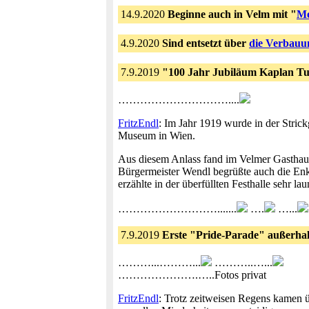
14.9.2020
Beginne auch in Velm mit "
Me
4.9.2020
Sind entsetzt über
die Verbauu
7.9.2019
"100 Jahr Jubiläum Kaplan T
…………………………....
FritzEndl
: Im Jahr 1919 wurde in der Stric
Museum in Wien.
Aus diesem Anlass fand im Velmer Gasthaus 
Bürgermeister Wendl begrüßte auch die Enk
erzählte in der überfüllten Festhalle sehr l
……………………….......
….
…...
7.9.2019
Erste "Pride-Parade" außerha
………...………...
………..…...
………………….…..Fotos privat
FritzEndl
: Trotz zeitweisen Regens kamen 