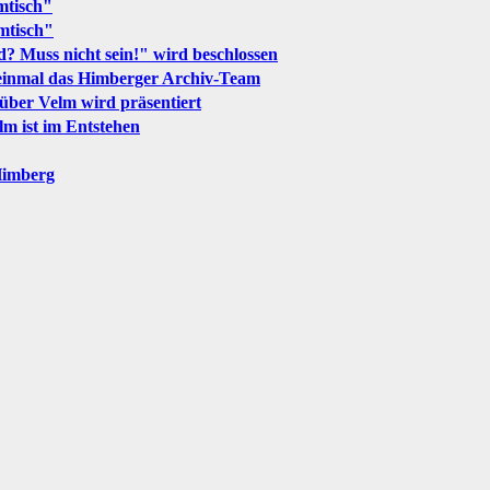
mtisch"
mtisch"
d? Muss nicht sein!" wird beschlossen
 einmal das Himberger Archiv-Team
über Velm wird präsentiert
lm ist im Entstehen
Himberg