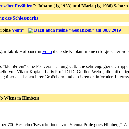
nschenErzählen
": Johann (Jg.1933) und Maria (Jg.1936) Schorn
ng des Schlossparks
urbine
Velm
" -
Dazu auch meine "Gedanken" am 30.8.2019
kgarnfabrik Hofbauer in
Velm
die erste Kaplanturbine erfolgreich erprob
"klein&fein" eine Festveranstaltung statt. Die sehr engagierte Gruppe
elin von Viktor Kaplan, Univ.Prof. DI Dr.Gerlind Weber, die mit ein
aunig über das Leben ihrer Großeltern und ein Urenkel informiert Intere
lb Wiens in Himberg
über 700 Besucher/Besucherinnen zu "Vienna Pride goes Himberg". Auc