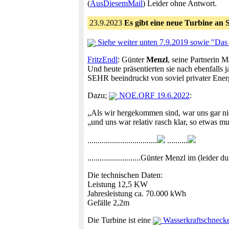
(
AusDiesemMail
) Leider ohne Antwort.
23.9.2023
Es gibt eine neue Turbine an S
Siehe weiter unten 7.9.2019 sowie "Das 
FritzEndl
: Günter
Menzl
, seine Partnerin 
Und heute präsentierten sie nach ebenfalls
SEHR beeindruckt von soviel privater Ener
Dazu;
NOE.ORF 19.6.2022
:
„Als wir hergekommen sind, war uns gar nich
„und uns war relativ rasch klar, so etwas m
..................................
..........
..........................Günter Menzl im (leid
Die technischen Daten:
Leistung 12,5 KW
Jahresleistung ca. 70.000 kWh
Gefälle 2,2m
Die Turbine ist eine
Wasserkraftschnecke