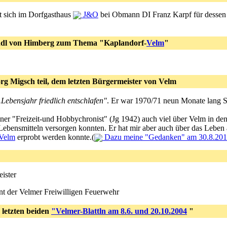
t sich im Dorfgasthaus
J&O
bei Obmann DI Franz Karpf für dessen B
ndl von Himberg zum Thema "Kaplandorf-
Velm
"
 Migsch teil, dem letzten Bürgermeister von Velm
.Lebensjahr friedlich entschlafen"
. Er war 1970/71 neun Monate lang 
ner "Freizeit-und Hobbychronist" (Jg 1942) auch viel über Velm in de
ebensmitteln versorgen konnten. Er hat mir aber auch über das Leben
Velm
erprobt werden konnte.(
Dazu meine "Gedanken" am 30.8.2019
ister
 der Velmer Freiwilligen Feuerwehr
 letzten beiden
"Velmer-Blattln am 8.6. und 20.10.2004
"