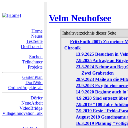
Velm Neuhofsee
Home
Inhaltsverzeichnis dieser Seite
Neues
TestSeite
FritzEndl: 2007: Zu meiner Mo
DorfTratsch
Chronik
13.9.2025 Besuchen in Vel
Suchen
7.9.2025 Anfrage an Bür
Teilnehmer
23.8.2024 Nehme am Begräb
Projekte
Zwei Grabreden
GartenPlan
28.9.2023 Maile an die Mit
DorfWiki
23.9.2023 Es gibt eine neu
OrdnerProjekte_alt
14.9.2020 Beginne auch in
Dörfer
4.9.2020 Sind entsetzt übe
NeueArbeit
7.9.2019 "100 Jahr Jubil
VideoBridge
7.9.2019 Erste "Pride-Pa
VillageInnovationTalk
August 2019 Gemeinsame Ak
16.3.2019 Planung "Voltig