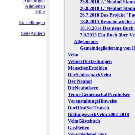
AlleOrdner
23.9.2018 2."Neuhof Stam
AlleSeiten
26.8.2018 1."Neuhof-Stam
Hilfe
26.7.2018 Das Projekt "Fa
18.8.2015 Besuche wieder
Einstellungen
18.10.2014 Das neue Buch 
SeiteÄndern
7.8.2013 Ein Buch über Ve
Allgemeines
Gemeindegliederung von 
Velm
VelmerDorfzeitungen
MenschenErzählen
DerSchlossparkVelm
Der Neuhof
DieNeuhofseen
TennisGemeinschaftNeuhofsee
VeranstaltungsHinweise
DorfUndSeeTratsch
BildungswerkVelm 2002-2018
VelmGästebuch
GastSeiten
VerschiedeneLinks