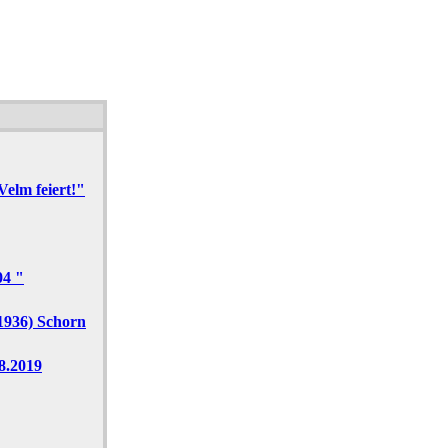
elm feiert!"
04 "
1936) Schorn
8.2019