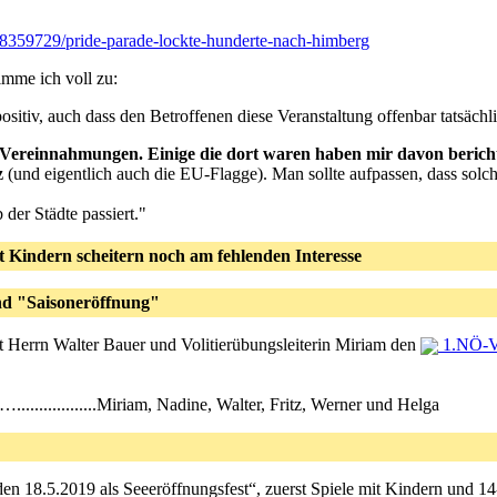
08359729/pride-parade-lockte-hunderte-nach-himberg
imme ich voll zu:
itiv, auch dass den Betroffenen diese Veranstaltung offenbar tatsächlich
hen Vereinnahmungen. Einige die dort waren haben mir davon berich
z
(und eigentlich auch die EU-Flagge). Man sollte aufpassen, dass solc
der Städte passiert."
 Kindern scheitern noch am fehlenden Interesse
nd "Saisoneröffnung"
 Herrn Walter Bauer und Volitierübungsleiterin Miriam den
1.NÖ-Vo
............…..................Miriam, Nadine, Walter, Fritz, Werner und Helga
n den 18.5.2019 als Seeeröffnungsfest“, zuerst Spiele mit Kindern und