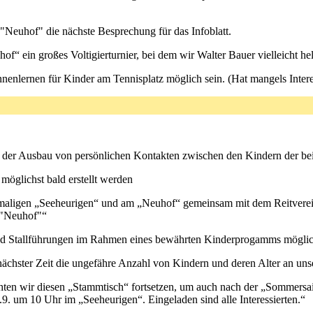
Neuhof" die nächste Besprechung für das Infoblatt.
f“ ein großes Voltigierturnier, bei dem wir Walter Bauer vielleicht he
nenlernen für Kinder am Tennisplatz möglich sein. (Hat mangels Interes
ist der Ausbau von persönlichen Kontakten zwischen den Kindern der
möglichst bald erstellt werden
aligen „Seeheurigen“ und am „Neuhof“ gemeinsam mit dem Reitverein 
 "Neuhof"“
ind Stallführungen im Rahmen eines bewährten Kinderprogamms möglic
ächster Zeit die ungefähre Anzahl von Kindern und deren Alter an uns
en wir diesen „Stammtisch“ fortsetzen, um auch nach der „Sommersai
. um 10 Uhr im „Seeheurigen“. Eingeladen sind alle Interessierten.“