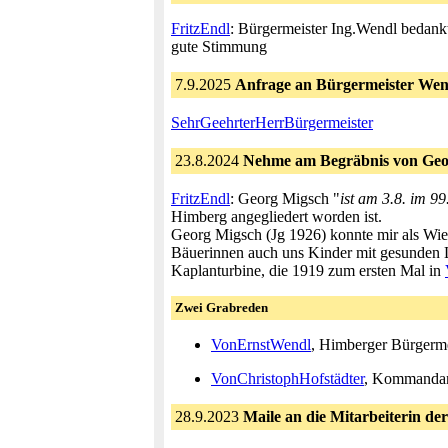
FritzEndl
: Bürgermeister Ing.Wendl bedank
gute Stimmung
7.9.2025
Anfrage an Bürgermeister We
SehrGeehrterHerrBürgermeister
23.8.2024
Nehme am Begräbnis von Georg
FritzEndl
: Georg Migsch "
ist am 3.8. im 99
Himberg angegliedert worden ist.
Georg Migsch (Jg 1926) konnte mir als Wie
Bäuerinnen auch uns Kinder mit gesunden L
Kaplanturbine, die 1919 zum ersten Mal in
Zwei Grabreden
VonErnstWendl
, Himberger Bürgerme
VonChristophHofstädter
, Kommandant
28.9.2023
Maile an die Mitarbeiterin der