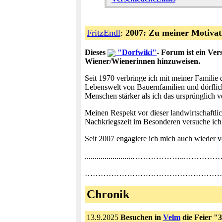
FritzEndl
:
2007: Zu meiner Motivati
Dieses
"Dorfwiki"
- Forum ist ein Ve
Wiener/Wienerinnen hinzuweisen.
Seit 1970 verbringe ich mit meiner Familie 
Lebenswelt von Bauernfamilien und dörflic
Menschen stärker als ich das ursprünglich v
Meinen Respekt vor dieser landwirtschaftli
Nachkriegszeit im Besonderen versuche ich
Seit 2007 engagiere ich mich auch wieder v
........................………………...…………………….
…………………………………………………………………….
Chronik
13.9.2025
Besuchen in
Velm
die Feier "