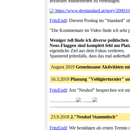
sexuellen Minderheiten zu verteidigen.
https://www.derstandard.at/story/20001
FritzEndl
: Diesem Posting im "Standard" st
"Die Kommentare im Video finde ich sehr pos
Weniger toll finde ich diverse politisc
Neos-Flaggen sind komplett fehl am Plat
eigentliche Ziel aus dem Fokus verlieren.
Spannend jedenfalls, dass das mal außerhalb 
August 2019
Gemeinsame Aktivitäten mit
16.3.2019
Planung "Voltigierturnier" u
FritzEndl
: Am "Neuhof" besprechen wir mit
…………..….
….....
….....................................................
23.9.2018
2."Neuhof Stammtisch"
FritzEndl
: Wir bestätigen als ersten Termi