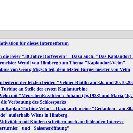
tivation für dieses Internetforum
m die Feier "30 Jahre Dorfverein" - Dazu auch: "Das Kaplandorf V
germeister Wendl von Himberg zum Thema "Kaplandorf-Velm"
nis von Georg Migsch teil, dem letzten Bürgermeister von Velm
arbeiterin der letzten beiden "Velmer-Blattln am 8.6. und 20.10.20
e Turbine an Stelle der ersten Kaplanturbine
 Velm mit "MenschenErzählen": Johann (Jg.1933) und Maria (Jg.
r die Verbauung des Schlossparks
äum Kaplan Turbine Velm" - Dazu auch meine "Gedanken" am 30.
rade" außerhalb Wiens in Himberg
tivitäten mit Kindern scheitern noch am fehlenden Interesse
ierturnier" und "Saisoneröffnung"