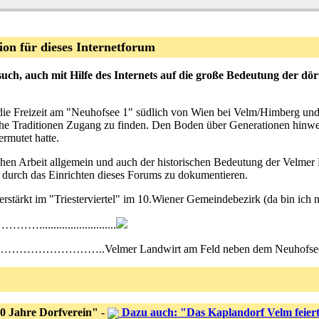
on für dieses Internetforum
rsuch, auch mit Hilfe des Internets auf die große Bedeutung der 
die Freizeit am "Neuhofsee 1" südlich von Wien bei Velm/Himberg und m
he Traditionen Zugang zu finden. Den Boden über Generationen hinweg 
ermutet hatte.
chen Arbeit allgemein und auch der historischen Bedeutung der Velmer
 durch das Einrichten dieses Forums zu dokumentieren.
erstärkt im "Triesterviertel" im 10.Wiener Gemeindebezirk (da bin ich 
..........................
.Velmer Landwirt am Feld neben dem Neuhofsee
30 Jahre Dorfverein" -
Dazu auch: "Das Kaplandorf Velm feier