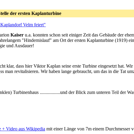
telle der ersten Kaplanturbine
Kaplandorf Velm feiert"
Marion
Kaiser
u.a. konnten schon seit einiger Zeit das Gebäude der eh
 jahrelangem "Hindernislauf" am Ort der ersten Kaplanturbine (1919) 
gie und Ausdauer!
t klar, dass hier Viktor Kaplan seine erste Turbine eingesetzt hat. Wir
uss man revitalisieren. Wir haben lange gebraucht, um das in die Tat um
er dunklen) Turbinenhaus .................und der Blick zum unteren Teil der 
 + Video aus Wikipedia
mit einer Länge von 7m einem Durchmesser v