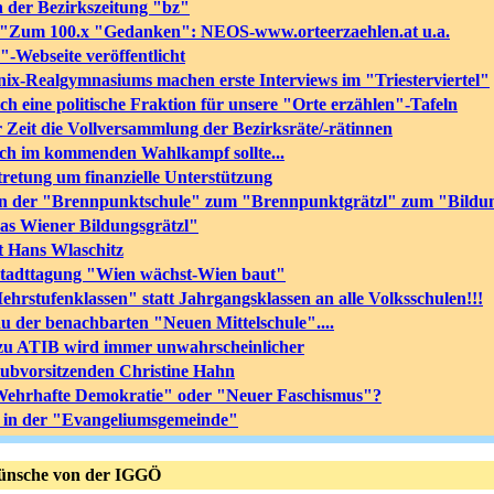
in der Bezirkszeitung "bz"
 "Zum 100.x "Gedanken": NEOS-www.orteerzaehlen.at u.a.
"-Webseite veröffentlicht
nix-Realgymnasiums machen erste Interviews im "Triesterviertel"
sich eine politische Fraktion für unsere "Orte erzählen"-Tafeln
 Zeit die Vollversammlung der Bezirksräte/-rätinnen
ch im kommenden Wahlkampf sollte...
tretung um finanzielle Unterstützung
n der "Brennpunktschule" zum "Brennpunktgrätzl" zum "Bildun
s Wiener Bildungsgrätzl"
t Hans Wlaschitz
Stadttagung "Wien wächst-Wien baut"
rstufenklassen" statt Jahrgangsklassen an alle Volksschulen!!!
u der benachbarten "Neuen Mittelschule"....
 zu ATIB wird immer unwahrscheinlicher
ubvorsitzenden Christine Hahn
Wehrhafte Demokratie" oder "Neuer Faschismus"?
" in der "Evangeliumsgemeinde"
ünsche von der IGGÖ