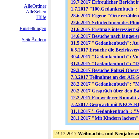
19.7.2017 Erfreulicher Bericht 
AlleOrdner
1.7.2017 "100.Gedankenbuch":
AlleSeiten
28.6.2017 Eigene "Orte erzählen
Hilfe
22.6.2017 SchülerInnen des Phö
Einstellungen
21.6.2017 Erstmals interessiert 
14.6.2017 Besuche nach längerer
SeiteÄndern
31.5.2017 "Gedankenbuch": Au
6.5.2017 Ersuche die Bezirksver
30.4.2017 "Gedankenbuch": Vo
31.3.2017 "Gedankenbuch": "Da
29.3.2017 Besuche Polizei-Obers
7.3.2017 Teilnahme an der AK-
28.2.2017 "Gedankenbuch": "Meh
20.2.2017 Gespräch über den Ba
12.2.2017 Ein weiterer Kontakt
7.2.2017 Gespräch mit NEOS-Kl
31.1.2017 '"Gedankenbuch": "
28.1.2017 "Mit Kindern lachen
23.12.2017
Weihnachts- und Neujahrsw