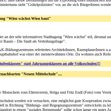
Chance, dass meine Bemühungen um die Erprobung eines mündlichen Bürg
nisteriums sieht "Grätzlpolizisten" vor, an die sich BürgerInnen wende
gung "Wien wächst-Wien baut"
r an der sehr informativen Stadttagung "Wien wächst" teil, diesmal un
r Raum – Die Stadt als Verteilungsfrage".
AK-Bildungszentrums referierten ArchitektInnen, RaumplanerInnen u.a.
uptbahnhof war einer der meisterwähnten Orte. Da wohnen auch Referen
fenklassen" statt Jahrgangsklassen an alle Volksschulen!!!
nachbarten "Neuen Mittelschule"....
ne Monschein vom Elternverein, Helga und Fritz Endl (Foto) vom Verein "
schulrat werden wir versuchen, eine möglichst gute Kooperation zwis
dell in Richtung "Bildungs- und Begegnungszentrum" entwickeln zu kön
andort in einem "sozialen Brennpunkt" sollte schon lange ein gutes A