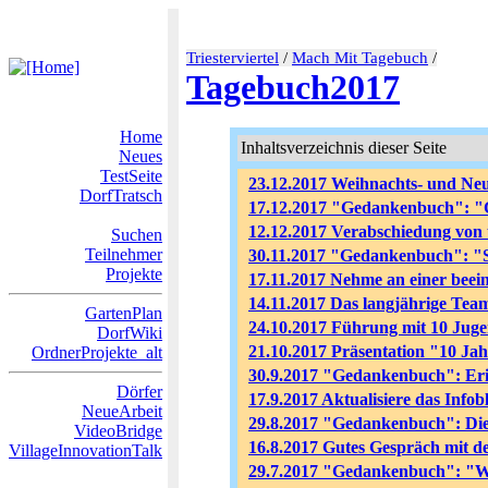
Triesterviertel
/
Mach Mit Tagebuch
/
Tagebuch2017
Home
Inhaltsverzeichnis dieser Seite
Neues
TestSeite
23.12.2017 Weihnachts- und N
DorfTratsch
17.12.2017 "Gedankenbuch": "G
12.12.2017 Verabschiedung von 
Suchen
Teilnehmer
30.11.2017 "Gedankenbuch": "
Projekte
17.11.2017 Nehme an einer beein
14.11.2017 Das langjährige Tea
GartenPlan
24.10.2017 Führung mit 10 Jug
DorfWiki
21.10.2017 Präsentation "10 Ja
OrdnerProjekte_alt
30.9.2017 "Gedankenbuch": Er
Dörfer
17.9.2017 Aktualisiere das Infob
NeueArbeit
29.8.2017 "Gedankenbuch": Di
VideoBridge
16.8.2017 Gutes Gespräch mit d
VillageInnovationTalk
29.7.2017 "Gedankenbuch": "Wie