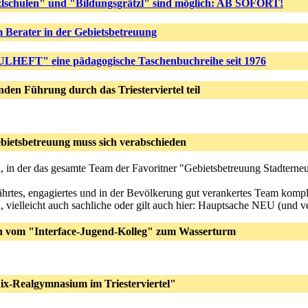
lschulen" und "Bildungsgrätzl" sind möglich: AB SOFORT!
 Berater in der Gebietsbetreuung
HEFT" eine pädagogische Taschenbuchreihe seit 1976
den Führung durch das Triesterviertel teil
bietsbetreuung muss sich verabschieden
il, in der das gesamte Team der Favoritner "Gebietsbetreuung Stadter
ährtes, engagiertes und in der Bevölkerung gut verankertes Team komplet
 vielleicht auch sachliche oder gilt auch hier: Hauptsache NEU (und v
n vom "Interface-Jugend-Kolleg" zum Wasserturm
ix-Realgymnasium im Triesterviertel"