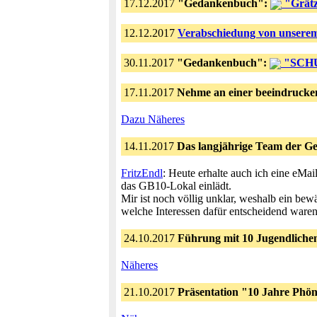
17.12.2017
"Gedankenbuch":
"Grätz
12.12.2017
Verabschiedung von unserem
30.11.2017
"Gedankenbuch":
"SCHUL
17.11.2017
Nehme an einer beeindrucken
Dazu Näheres
14.11.2017
Das langjährige Team der Ge
FritzEndl
: Heute erhalte auch ich eine eMa
das GB10-Lokal einlädt.
Mir ist noch völlig unklar, weshalb ein bew
welche Interessen dafür entscheidend waren,
24.10.2017
Führung mit 10 Jugendliche
Näheres
21.10.2017
Präsentation "10 Jahre Phön