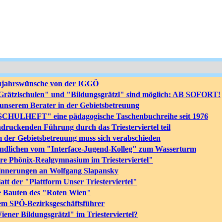
eujahrswünsche von der IGGÖ
rätzlschulen" und "Bildungsgrätzl" sind möglich: AB SOFORT!
unserem Berater in der Gebietsbetreuung
SCHULHEFT" eine pädagogische Taschenbuchreihe seit 1976
druckenden Führung durch das Triesterviertel teil
m der Gebietsbetreuung muss sich verabschieden
endlichen vom "Interface-Jugend-Kolleg" zum Wasserturm
hre Phönix-Realgymnasium im Triesterviertel"
innerungen an Wolfgang Slapansky
latt der "Plattform Unser Triesterviertel"
e Bauten des "Roten Wien"
em SPÖ-Bezirksgeschäftsführer
ner Bildungsgrätzl" im Triesterviertel?