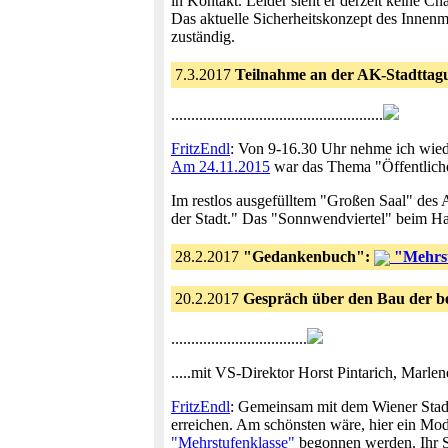
in Kontakt. Leider sieht er derzeit keine 
Das aktuelle Sicherheitskonzept des Innenmi
zuständig.
7.3.2017
Teilnahme an der AK-Stadtta
.....................................................
FritzEndl
: Von 9-16.30 Uhr nehme ich wiede
Am 24.11.2015
war das Thema "Öffentliche
Im restlos ausgefülltem "Großen Saal" des 
der Stadt." Das "Sonnwendviertel" beim Ha
28.2.2017
"Gedankenbuch":
"Mehrstu
20.2.2017
Gespräch über den Bau der be
..................................
.....mit VS-Direktor Horst Pintarich, Marle
FritzEndl
: Gemeinsam mit dem Wiener Stadt
erreichen. Am schönsten wäre, hier ein Mo
"Mehrstufenklasse"
begonnen werden. Ihr St