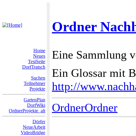
Ordner Nachh
Home
Eine Sammlung v
Neues
TestSeite
DorfTratsch
Ein Glossar mit 
Suchen
http://www.nachha
Teilnehmer
Projekte
GartenPlan
OrdnerOrdner
DorfWiki
OrdnerProjekte_alt
Dörfer
NeueArbeit
VideoBridge