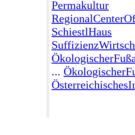
Permakultur
RegionalCenterOf
SchiestlHaus
SuffizienzWirtsch
ÖkologischerFuß
...
ÖkologischerFu
ÖsterreichischesI