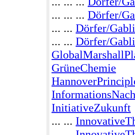
... ... ...
Dörfer/Ga
... ... ...
Dörfer/Ga
... ...
Dörfer/Gabli
... ...
Dörfer/Gabli
GlobalMarshallPl
GrüneChemie
HannoverPrincipl
InformationsNach
InitiativeZukunft
... ...
InnovativeT
... ...
InnovativeT