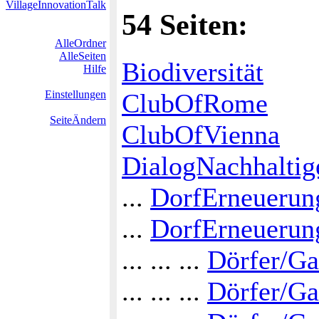
VillageInnovationTalk
54 Seiten:
AlleOrdner
AlleSeiten
Biodiversität
Hilfe
ClubOfRome
Einstellungen
SeiteÄndern
ClubOfVienna
DialogNachhaltig
...
DorfErneueru
...
DorfErneuerung
... ... ...
Dörfer/Ga
... ... ...
Dörfer/Ga