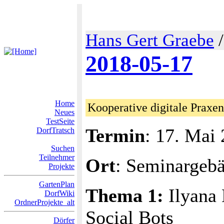
Hans Gert Graebe
2018-05-17
Home
Kooperative digitale Praxen
Neues
TestSeite
Termin
: 17. Mai
DorfTratsch
Suchen
Teilnehmer
Ort
: Seminargeb
Projekte
GartenPlan
Thema 1:
Ilyana 
DorfWiki
OrdnerProjekte_alt
Social Bots
Dörfer