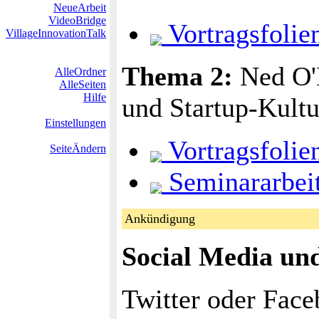
NeueArbeit
VideoBridge
Vortragsfolie
VillageInnovationTalk
Thema 2:
Ned O'H
AlleOrdner
AlleSeiten
Hilfe
und Startup-Kultu
Einstellungen
Vortragsfolie
SeiteÄndern
Seminararbei
Ankündigung
Social Media und
Twitter oder Face