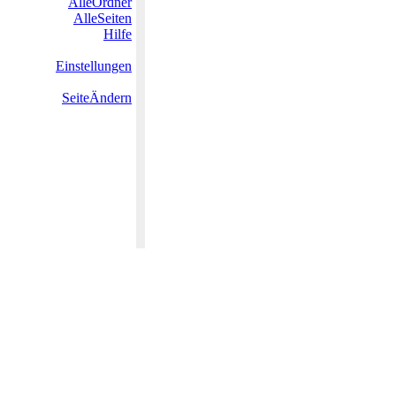
AlleOrdner
AlleSeiten
Hilfe
Einstellungen
SeiteÄndern