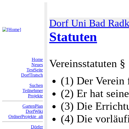
Dorf Uni Bad Radk
Statuten
Home
Vereinsstatuten §
Neues
TestSeite
DorfTratsch
(1) Der Verein
Suchen
(2) Er hat sein
Teilnehmer
Projekte
(3) Die Erricht
GartenPlan
DorfWiki
(4) Die vorläuf
OrdnerProjekte_alt
Dörfer