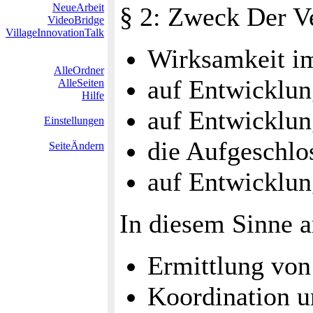
NeueArbeit
§ 2: Zweck Der Ver
VideoBridge
VillageInnovationTalk
Wirksamkeit im
AlleOrdner
auf Entwicklun
AlleSeiten
Hilfe
auf Entwicklun
Einstellungen
die Aufgeschlo
SeiteÄndern
auf Entwicklun
In diesem Sinne a
Ermittlung von
Koordination u